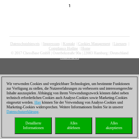
1
Datenschutzhinweis
|
Impressum
|
Kontakt
|
Cookies Management
|
Lizenzen
|
Compliance Hotline
|
Home
© 2017 ChessBase GmbH | Osterbekstraße 90a | 22083 Hamburg | Deutschland
coldest news
Wir verwenden Cookies und vergleichbare Technologien, um bestimmte Funktionen
zur Verfügung zu stellen, die Nutzererfahrungen zu verbessern und interessengerechte
Inhalte auszuspielen. Abhängig von ihrem Verwendungszweck können dabei neben
technisch erforderlichen Cookies auch Analyse-Cookies sowie Marketing-Cookies
eingesetzt werden.
Hier
können Sie der Verwendung von Analyse-Cookies und
Marketing-Cookies widersprechen. Weitere Informationen finden Sie in unserer
Datenschutzerklärung
.
Detaillierte
Alles
Alles
Informationen
ablehnen
akzeptieren