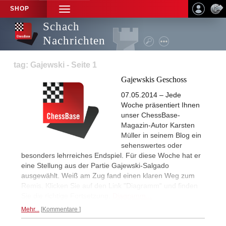
SHOP
TOGGLE
NAVIGATION
Schach
Nachrichten
tag: Gajewski - Seite 1
Gajewskis Geschoss
07.05.2014 – Jede
Woche präsentiert Ihnen
unser ChessBase-
Magazin-Autor Karsten
Müller in seinem Blog ein
sehenswertes oder
besonders lehrreiches Endspiel. Für diese Woche hat er
eine Stellung aus der Partie Gajewski-Salgado
ausgewählt. Weiß am Zug fand einen klaren Weg zum
Remis. Klicken Sie auf den Link "Diagramm“ und finden
Sie die richtige Fortsetzung.
Diagramm...
Mehr...
Kommentare