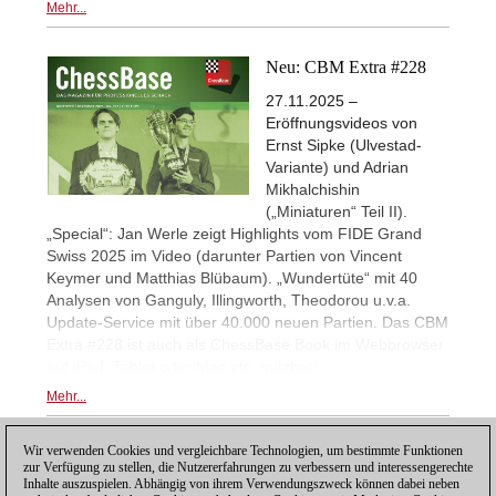
Mehr...
Neu: CBM Extra #228
27.11.2025 –
Eröffnungsvideos von
Ernst Sipke (Ulvestad-
Variante) und Adrian
Mikhalchishin
(„Miniaturen“ Teil II).
„Special“: Jan Werle zeigt Highlights vom FIDE Grand
Swiss 2025 im Video (darunter Partien von Vincent
Keymer und Matthias Blübaum). „Wundertüte“ mit 40
Analysen von Ganguly, Illingworth, Theodorou u.v.a.
Update-Service mit über 40.000 neuen Partien. Das CBM
Extra #228 ist auch als ChessBase Book im Webbrowser
auf iPad, Tablet oder Mac etc. nutzbar!
Mehr...
Wir verwenden Cookies und vergleichbare Technologien, um bestimmte Funktionen
1
zur Verfügung zu stellen, die Nutzererfahrungen zu verbessern und interessengerechte
Inhalte auszuspielen. Abhängig von ihrem Verwendungszweck können dabei neben