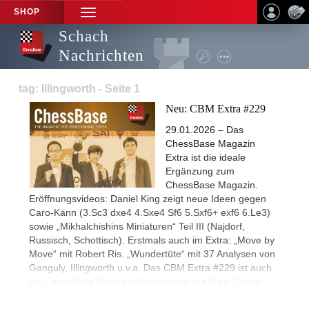
SHOP
TOGGLE
NAVIGATION
Schach
Nachrichten
tag: Illingworth - Seite 1
Neu: CBM Extra #229
29.01.2026 – Das
ChessBase Magazin
Extra ist die ideale
Ergänzung zum
ChessBase Magazin.
Eröffnungsvideos: Daniel King zeigt neue Ideen gegen
Caro-Kann (3.Sc3 dxe4 4.Sxe4 Sf6 5.Sxf6+ exf6 6.Le3)
sowie „Mikhalchishins Miniaturen“ Teil III (Najdorf,
Russisch, Schottisch). Erstmals auch im Extra: „Move by
Move“ mit Robert Ris. „Wundertüte“ mit 37 Analysen von
Ganguly, Illingworth u.v.a. Das CBM Extra #229 ist auch
als ChessBase Book im Webbrowser auf iPad, Tablet
oder Mac etc. nutzbar!