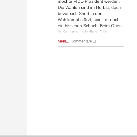
möchte FIDE-Präsident werden.
Die Wahlen sind im Herbst, doch
bevor sich Short in den
Wahlkampf stürzt, spielt er noch
ein bisschen Schach. Beim Open
in Kalkutta, in Indien. Der
englische Großmeister startete
Mehr...
Kommentare 1
gut: Er gewann die ersten drei
Partien und teilt sich die Führung
mit sieben anderen Spielern.
(Foto: Amruta Mokal)