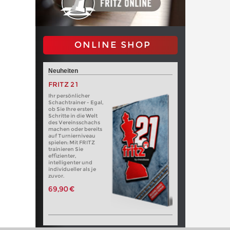
ONLINE SHOP
Neuheiten
FRITZ 21
Ihr persönlicher
Schachtrainer - Egal,
ob Sie Ihre ersten
Schritte in die Welt
des Vereinsschachs
machen oder bereits
auf Turnierniveau
spielen: Mit FRITZ
trainieren Sie
effizienter,
intelligenter und
individueller als je
zuvor.
69,90 €