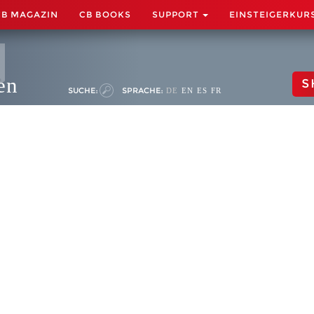
CB MAGAZIN
CB BOOKS
SUPPORT
EINSTEIGERKUR
en
S
SUCHE:
SPRACHE:
DE
EN
ES
FR