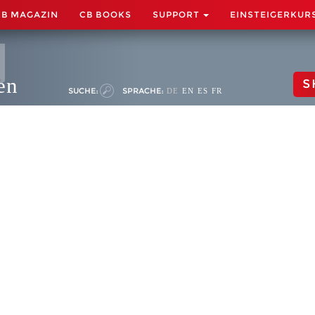
CB MAGAZIN
CB BOOKS
SUPPORT
EINSTEIGERKUR
en
S
SUCHE:
SPRACHE:
DE
EN
ES
FR