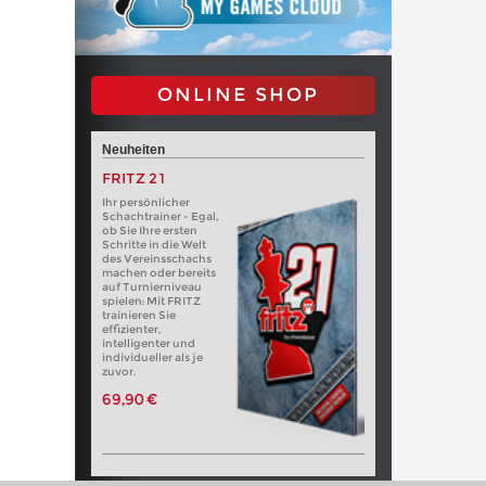
ONLINE SHOP
Neuheiten
FRITZ 21
Ihr persönlicher
Schachtrainer - Egal,
ob Sie Ihre ersten
Schritte in die Welt
des Vereinsschachs
machen oder bereits
auf Turnierniveau
spielen: Mit FRITZ
trainieren Sie
effizienter,
intelligenter und
individueller als je
zuvor.
69,90 €