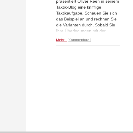
präsentiert Oliver Reeh in seinem
Taktik-Blog eine knifflige
Taktikaufgabe. Schauen Sie sich
das Beispiel an und rechnen Sie
die Varianten durch. Sobald Sie
Ihre Überlegungen mit der
Lösung vergleichen wollen,
Mehr...
Kommentare
klicken Sie auf „Lösung“ unter der
Aufgabe und der Lösungsbereich
samt Nachspielbrett öffnet sich.
Zur Taktikstellung...