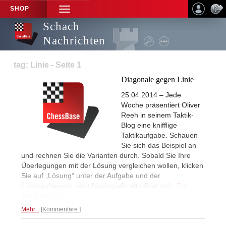
SHOP
TOGGLE
NAVIGATION
Schach
Nachrichten
tag: Linie - Seite 1
Diagonale gegen Linie
25.04.2014 – Jede
Woche präsentiert Oliver
Reeh in seinem Taktik-
Blog eine knifflige
Taktikaufgabe. Schauen
Sie sich das Beispiel an
und rechnen Sie die Varianten durch. Sobald Sie Ihre
Überlegungen mit der Lösung vergleichen wollen, klicken
Sie auf „Lösung“ unter der Aufgabe und der
Lösungsbereich samt Nachspielbrett öffnet sich.
Zur
Taktikstellung...
Mehr...
Kommentare