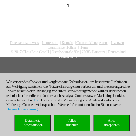
1
Datenschutzhinweis
|
Impressum
|
Kontakt
|
Cookies Management
|
Lizenzen
|
Compliance Hotline
|
Home
© 2017 ChessBase GmbH | Osterbekstraße 90a | 22083 Hamburg | Deutschland
coldest news
Wir verwenden Cookies und vergleichbare Technologien, um bestimmte Funktionen
zur Verfügung zu stellen, die Nutzererfahrungen zu verbessern und interessengerechte
Inhalte auszuspielen. Abhängig von ihrem Verwendungszweck können dabei neben
technisch erforderlichen Cookies auch Analyse-Cookies sowie Marketing-Cookies
eingesetzt werden.
Hier
können Sie der Verwendung von Analyse-Cookies und
Marketing-Cookies widersprechen. Weitere Informationen finden Sie in unserer
Datenschutzerklärung
.
Detaillierte
Alles
Alles
Informationen
ablehnen
akzeptieren