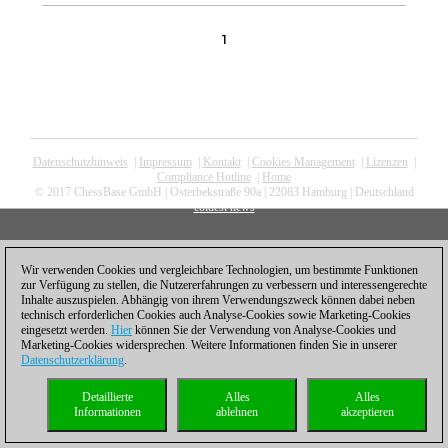
1
Datenschutzhinweis
|
Impressum
|
Kontakt
|
Cookies Management
|
Lizenzen
|
Compliance Hotline
|
Home
© 2017 ChessBase GmbH | Osterbekstraße 90a | 22083 Hamburg | Deutschland
coldest news
Wir verwenden Cookies und vergleichbare Technologien, um bestimmte Funktionen
zur Verfügung zu stellen, die Nutzererfahrungen zu verbessern und interessengerechte
Inhalte auszuspielen. Abhängig von ihrem Verwendungszweck können dabei neben
technisch erforderlichen Cookies auch Analyse-Cookies sowie Marketing-Cookies
eingesetzt werden.
Hier
können Sie der Verwendung von Analyse-Cookies und
Marketing-Cookies widersprechen. Weitere Informationen finden Sie in unserer
Datenschutzerklärung
.
Detaillierte
Alles
Alles
Informationen
ablehnen
akzeptieren