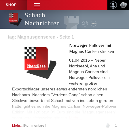
SHOP
TOGGLE
NAVIGATION
Schach
Nachrichten
tag: Magnusgenseren - Seite 1
Norweger-Pullover mit
Magnus Carlsen stricken
01.04.2015 – Neben
Nordseeöl, Aha und
Magnus Carlsen sind
Norweger-Pullover ein
weiterer großer
Exportschlager unseres etwas entfernten nördlichen
Nachbarn. Nachdem "Verdens Gang" schon einen
Strickwettbewerb mit Schachmotiven ins Leben gerufen
hatte, gibt es nun die Magnus Carlsen Norweger-Pullover
Edition. Mit 128 bzw. 99 Euro sind die "Magnusgenseren"
sogar vergleichsweise günstig.
Mehr...
Mehr...
Kommentare
1