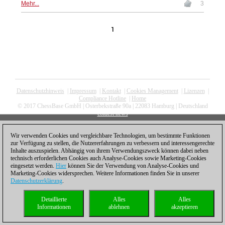
Mehr...
3
1
Datenschutzhinweis
|
Impressum
|
Kontakt
|
Cookies Management
|
Lizenzen
|
Compliance Hotline
|
Home
© 2017 ChessBase GmbH | Osterbekstraße 90a | 22083 Hamburg | Deutschland
coldest news
Wir verwenden Cookies und vergleichbare Technologien, um bestimmte Funktionen
zur Verfügung zu stellen, die Nutzererfahrungen zu verbessern und interessengerechte
Inhalte auszuspielen. Abhängig von ihrem Verwendungszweck können dabei neben
technisch erforderlichen Cookies auch Analyse-Cookies sowie Marketing-Cookies
eingesetzt werden.
Hier
können Sie der Verwendung von Analyse-Cookies und
Marketing-Cookies widersprechen. Weitere Informationen finden Sie in unserer
Datenschutzerklärung
.
Detaillierte
Alles
Alles
Informationen
ablehnen
akzeptieren