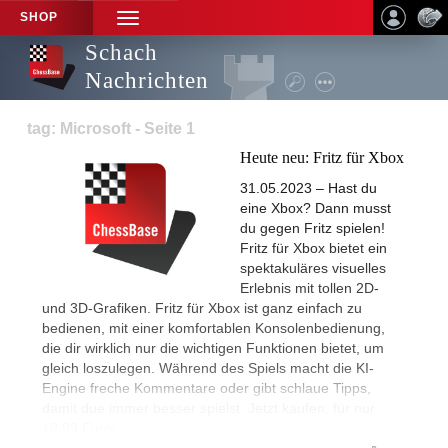
SHOP
TOGGLE
NAVIGATION
Schach
Nachrichten
tag: Microsoft - Seite 1
Heute neu: Fritz für Xbox
31.05.2023 – Hast du
eine Xbox? Dann musst
du gegen Fritz spielen!
Fritz für Xbox bietet ein
spektakuläres visuelles
Erlebnis mit tollen 2D-
und 3D-Grafiken. Fritz für Xbox ist ganz einfach zu
bedienen, mit einer komfortablen Konsolenbedienung,
die dir wirklich nur die wichtigen Funktionen bietet, um
gleich loszulegen. Während des Spiels macht die KI-
Engine freche Kommentare oder gibt schlaue Tipps,
damit due immer besser spielst. Jetzt kaufen, für nur
19,99 Euro!