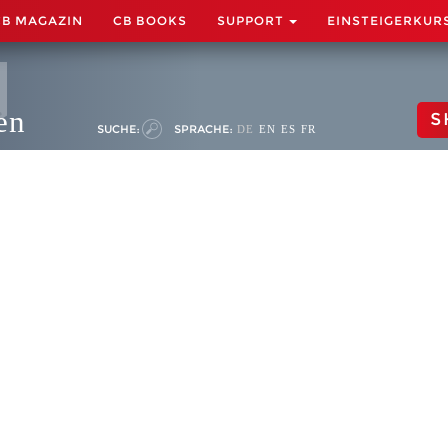
CB MAGAZIN
CB BOOKS
SUPPORT
EINSTEIGERKUR
en
S
SUCHE:
SPRACHE:
DE
EN
ES
FR