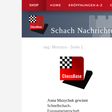
HOME
ERÖFFNUNGEN A-Z
SHOP
Schach Nachricht
tag: Monaco - Seite 1
Anna Muzychuk gewinnt
Schnellschach-
Europameisterschaft