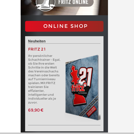
ONLINE SHOP
Neuheiten
FRITZ 21
Ihr persönlicher
Schachtrainer - Egal,
ob Sie Ihre ersten
Schritte in die Welt
des Vereinsschachs
machen oder bereits
auf Turnierniveau
spielen: Mit FRITZ
trainieren Sie
effizienter,
intelligenter und
individueller als je
zuvor.
69,90 €