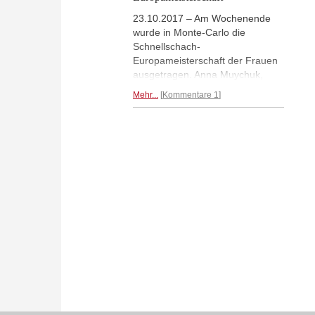
23.10.2017 – Am Wochenende
wurde in Monte-Carlo die
Schnellschach-
Europameisterschaft der Frauen
ausgetragen. Anna Muychuk,
schon Weltmeisterin in dieser
Mehr...
Kommentare 1
Disziplin, gewann. Elisabeth
Pähtz wurde Zehnte. (Foto: Jean-
Michel Pechine, Europe Echecs)