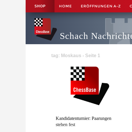
HOME
ERÖFFNUNGEN A-Z
SHOP
Schach Nachricht
tag: Moskaus - Seite 1
Kandidatenturnier: Paarungen
stehen fest