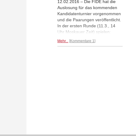
12.02.2016 – Die FIDE hat die
Auslosung für das kommenden
Kandidatenturnier vorgenommen
und die Paarungen veröffentlicht.
In der ersten Runde (11.3., 14
Uhr Moskauer Zeit) spielen:
Karjakin-Svidler, Nakamura-
Mehr...
Kommentare 1
Caruana, Giri-Aronian und Anand
gegen Topalov. Nach jeweils drei
Runden wird ein Ruhetag
eingelegt. Die letzte Runde wird
am am 28.3. gespielt.
Mehr...