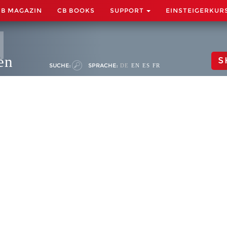
CB MAGAZIN
CB BOOKS
SUPPORT
EINSTEIGERKUR
en
S
SUCHE:
SPRACHE:
DE
EN
ES
FR