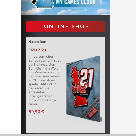
ONLINE SHOP
Neuheiten
FRITZ 21
Ihr persönlicher
Schachtrainer - Egal,
ob Sie Ihre ersten
Schritte in die Welt
des Vereinsschachs
machen oder bereits
auf Turnierniveau
spielen: Mit FRITZ
trainieren Sie
effizienter,
intelligenter und
individueller als je
zuvor.
69,90 €