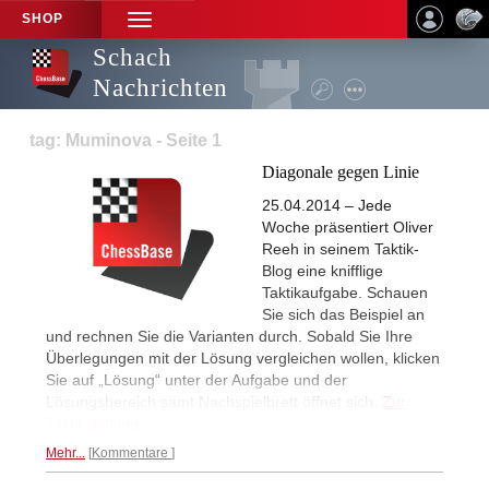
SHOP
TOGGLE
NAVIGATION
Schach
Nachrichten
tag: Muminova - Seite 1
Diagonale gegen Linie
25.04.2014 – Jede
Woche präsentiert Oliver
Reeh in seinem Taktik-
Blog eine knifflige
Taktikaufgabe. Schauen
Sie sich das Beispiel an
und rechnen Sie die Varianten durch. Sobald Sie Ihre
Überlegungen mit der Lösung vergleichen wollen, klicken
Sie auf „Lösung“ unter der Aufgabe und der
Lösungsbereich samt Nachspielbrett öffnet sich.
Zur
Taktikstellung...
Mehr...
Kommentare