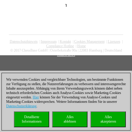
1
Datenschutzhinweis
|
Impressum
|
Kontakt
|
Cookies Management
|
Lizenzen
|
Compliance Hotline
|
Home
© 2017 ChessBase GmbH | Osterbekstraße 90a | 22083 Hamburg | Deutschland
coldest news
Wir verwenden Cookies und vergleichbare Technologien, um bestimmte Funktionen
zur Verfügung zu stellen, die Nutzererfahrungen zu verbessern und interessengerechte
Inhalte auszuspielen. Abhängig von ihrem Verwendungszweck können dabei neben
technisch erforderlichen Cookies auch Analyse-Cookies sowie Marketing-Cookies
eingesetzt werden.
Hier
können Sie der Verwendung von Analyse-Cookies und
Marketing-Cookies widersprechen. Weitere Informationen finden Sie in unserer
Datenschutzerklärung
.
Detaillierte
Alles
Alles
Informationen
ablehnen
akzeptieren