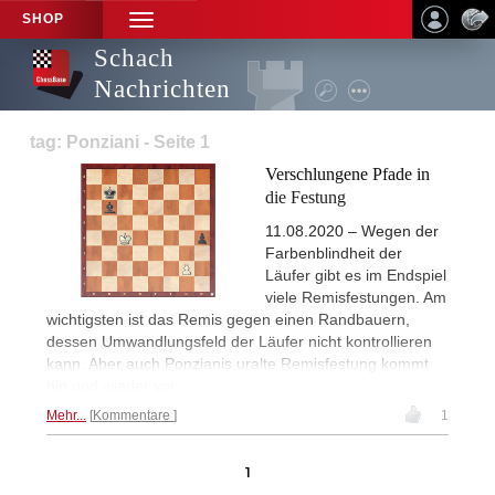
SHOP
TOGGLE
NAVIGATION
Schach
Nachrichten
tag: Ponziani - Seite 1
Verschlungene Pfade in
die Festung
11.08.2020 – Wegen der
Farbenblindheit der
Läufer gibt es im Endspiel
viele Remisfestungen. Am
wichtigsten ist das Remis gegen einen Randbauern,
dessen Umwandlungsfeld der Läufer nicht kontrollieren
kann. Aber auch Ponzianis uralte Remisfestung kommt
hin und wieder vor.
Mehr...
Kommentare
1
1