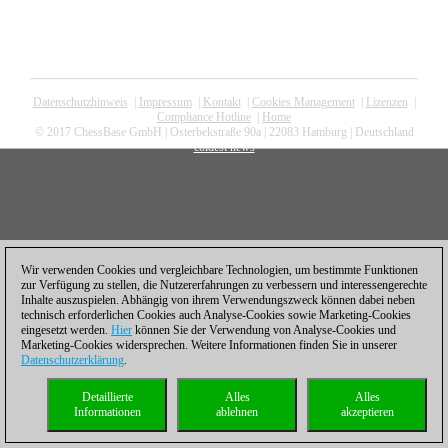
Datenschutzhinweis
|
Impressum
|
Kontakt
|
Cookies Management
|
Lizenzen
|
Compliance Hotline
|
Home
© 2017 ChessBase GmbH | Osterbekstraße 90a | 22083 Hamburg | Deutschland
coldest news
Wir verwenden Cookies und vergleichbare Technologien, um bestimmte Funktionen
zur Verfügung zu stellen, die Nutzererfahrungen zu verbessern und interessengerechte
Inhalte auszuspielen. Abhängig von ihrem Verwendungszweck können dabei neben
technisch erforderlichen Cookies auch Analyse-Cookies sowie Marketing-Cookies
eingesetzt werden.
Hier
können Sie der Verwendung von Analyse-Cookies und
Marketing-Cookies widersprechen. Weitere Informationen finden Sie in unserer
Datenschutzerklärung
.
Detaillierte
Alles
Alles
Informationen
ablehnen
akzeptieren