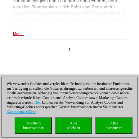
Vorstandsmitglied und Laudatorin Anna Endreß, dem
aktuellen Teamkapitän Ulrich Bohn vom Zentrum für
Cyber-Sicherheit der Bundeswehr, KAS-Projektleiter Jörg
Hilgert und dem ELG-Vorsitzenden Thomas Weischede
(v.l.n.r.)
Mehr...
1
Wir verwenden Cookies und vergleichbare Technologien, um bestimmte Funktionen
Datenschutzhinweis
|
Impressum
|
Kontakt
|
Cookies Management
|
Lizenzen
|
zur Verfügung zu stellen, die Nutzererfahrungen zu verbessern und interessengerechte
Compliance Hotline
|
Home
Inhalte auszuspielen. Abhängig von ihrem Verwendungszweck können dabei neben
© 2017 ChessBase GmbH | Osterbekstraße 90a | 22083 Hamburg | Deutschland
technisch erforderlichen Cookies auch Analyse-Cookies sowie Marketing-Cookies
coldest news
eingesetzt werden.
Hier
können Sie der Verwendung von Analyse-Cookies und
Marketing-Cookies widersprechen. Weitere Informationen finden Sie in unserer
Datenschutzerklärung
.
Detaillierte
Alles
Alles
Informationen
ablehnen
akzeptieren