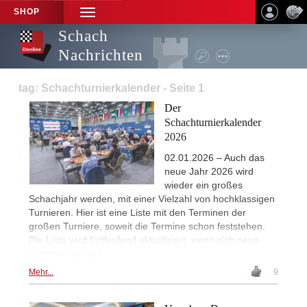
SHOP
TOGGLE
NAVIGATION
Schach
Nachrichten
tag: Schachturnierkalender - Seite 1
Der
Schachturnierkalender
2026
02.01.2026 – Auch das
neue Jahr 2026 wird
wieder ein großes
Schachjahr werden, mit einer Vielzahl von hochklassigen
Turnieren. Hier ist eine Liste mit den Terminen der
großen Turniere, soweit die Termine schon feststehen.
Die Liste wird fortlaufend aktualisiert, wenn sich neue
Termine ergeben.
Mehr...
9