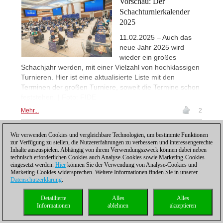
Vorschau: Der
Schachturnierkalender
2025
11.02.2025 – Auch das
neue Jahr 2025 wird
wieder ein großes
Schachjahr werden, mit einer Vielzahl von hochklassigen
Turnieren. Hier ist eine aktualisierte Liste mit den
Terminen der großen Turniere, soweit die Termine schon
feststehen. | Foto: FIDE
Mehr...
2
Wir verwenden Cookies und vergleichbare Technologien, um bestimmte Funktionen
1
zur Verfügung zu stellen, die Nutzererfahrungen zu verbessern und interessengerechte
Inhalte auszuspielen. Abhängig von ihrem Verwendungszweck können dabei neben
technisch erforderlichen Cookies auch Analyse-Cookies sowie Marketing-Cookies
eingesetzt werden.
Hier
können Sie der Verwendung von Analyse-Cookies und
Marketing-Cookies widersprechen. Weitere Informationen finden Sie in unserer
Datenschutzerklärung
.
Datenschutzhinweis
|
Impressum
|
Kontakt
|
Cookies Management
|
Lizenzen
|
Detaillierte
Alles
Alles
Compliance Hotline
|
Home
Informationen
ablehnen
akzeptieren
© 2017 ChessBase GmbH | Osterbekstraße 90a | 22083 Hamburg | Deutschland
coldest news