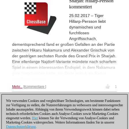
Sharjah: Hillarp-Persson
kommentiert
25.02.2017 – Tiger
Hillarp-Persson liebt
dynamisches und
furchtloses
Angriffsschach,
dementsprechend fand er großen Gefallen an der Partie
zwischen Hikaru Nakamura und Alexander Grischuk von
der gestrigen sechsten Runde des Grand Prix in Sharjah.
Eine ellenlange Najdorf-Variante mündete nach scharfem
Spiel in einem interessanten Endspiel, in dem Nakamura
gute Siegchancen hatte, am Ende jedoch ins Remis
einwilligen musste.
Mehr...
Kommentare
1
Wir verwenden Cookies und vergleichbare Technologien, um bestimmte Funktionen
1
zur Verfügung zu stellen, die Nutzererfahrungen zu verbessern und interessengerechte
Inhalte auszuspielen. Abhängig von ihrem Verwendungszweck können dabei neben
technisch erforderlichen Cookies auch Analyse-Cookies sowie Marketing-Cookies
eingesetzt werden.
Hier
können Sie der Verwendung von Analyse-Cookies und
Marketing-Cookies widersprechen. Weitere Informationen finden Sie in unserer
Datenschutzerklärung
.