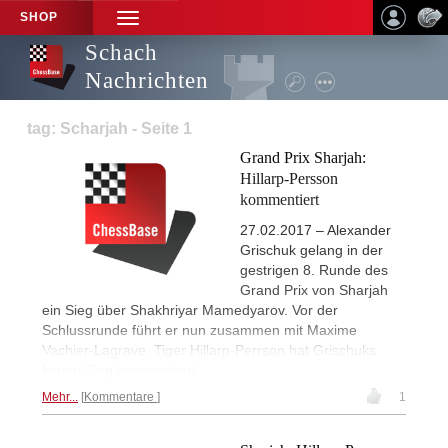
SHOP
TOGGLE
NAVIGATION
Schach
Nachrichten
tag: Scharjah - Seite 1
Grand Prix Sharjah:
Hillarp-Persson
kommentiert
27.02.2017 – Alexander
Grischuk gelang in der
gestrigen 8. Runde des
Grand Prix von Sharjah
ein Sieg über Shakhriyar Mamedyarov. Vor der
Schlussrunde führt er nun zusammen mit Maxime
Vachier-Lagrave. Tiger Hillarp-Perrson hat Grischuks
feinen Sieg kommentiert.
Mehr...
Kommentare
1