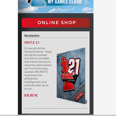
ONLINE SHOP
Neuheiten
FRITZ 21
Ihr persönlicher
Schachtrainer - Egal,
ob Sie Ihre ersten
Schritte in die Welt
des Vereinsschachs
machen oder bereits
auf Turnierniveau
spielen: Mit FRITZ
trainieren Sie
effizienter,
intelligenter und
individueller als je
zuvor.
69,90 €