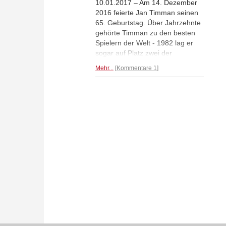
10.01.2017 – Am 14. Dezember
2016 feierte Jan Timman seinen
65. Geburtstag. Über Jahrzehnte
gehörte Timman zu den besten
Spielern der Welt - 1982 lag er
sogar auf Platz zwei der
Weltrangliste, hinter Anatoly
Mehr...
Kommentare 1
Karpov, gegen den er einmal um
die Weltmeisterschaft gespielt
hat. Timman ist ein
Studienexperte und viele seiner
Studien haben Preise gewonnen.
Hans Böhm, seit 50 Jahren ein
enger Freund Timmans, feiert
den Geburtstag der langjährigen
holländischen Nummer eins
deshalb mit einem
Studienwettbewerb.
Mehr...