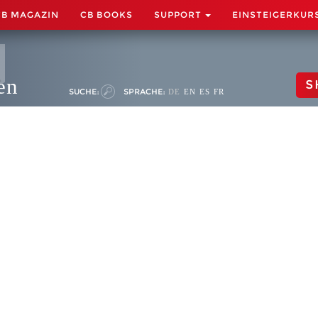
CB MAGAZIN
CB BOOKS
SUPPORT
EINSTEIGERKUR
en
S
SUCHE:
SPRACHE:
DE
EN
ES
FR