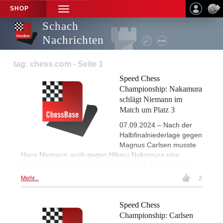
SHOP
TOGGLE
NAVIGATION
Schach
Nachrichten
tag: chess.com - Seite 1
Speed Chess
Championship: Nakamura
schlägt Niemann im
Match um Platz 3
07.09.2024 – Nach der
Halbfinalniederlage gegen
Magnus Carlsen musste
Hans Niemann auch gegen Hikaru Nakamura eine
deutliche Niederlage im Kampf um Platz 3 einstecken.
Mehr...
2
Speed Chess
Championship: Carlsen