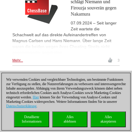
schlägt Niemann und
Firouzja souverän gegen
Nakamura
07.09.2024 – Seit langer
Zeit wartete die
Schachwelt auf das direkte Aufeinandertreffen von
Magnus Carlsen und Hans Niemann. Über lange Zeit
waren die beiden wegen ihres Cheating-Streits nicht
gegeneinander angetreten.
Mehr...
3
1
Wir verwenden Cookies und vergleichbare Technologien, um bestimmte Funktionen
zur Verfügung zu stellen, die Nutzererfahrungen zu verbessern und interessengerechte
Inhalte auszuspielen. Abhängig von ihrem Verwendungszweck können dabei neben
technisch erforderlichen Cookies auch Analyse-Cookies sowie Marketing-Cookies
eingesetzt werden.
Hier
können Sie der Verwendung von Analyse-Cookies und
Marketing-Cookies widersprechen. Weitere Informationen finden Sie in unserer
Datenschutzerklärung
.
Datenschutzhinweis
|
Impressum
|
Kontakt
|
Cookies Management
|
Lizenzen
|
Compliance Hotline
|
Home
Detaillierte
Alles
Alles
© 2017 ChessBase GmbH | Osterbekstraße 90a | 22083 Hamburg | Deutschland
Informationen
ablehnen
akzeptieren
coldest news