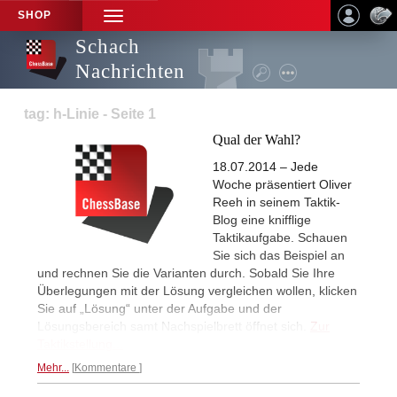
SHOP
TOGGLE
NAVIGATION
Schach
Nachrichten
tag: h-Linie - Seite 1
Qual der Wahl?
18.07.2014 – Jede
Woche präsentiert Oliver
Reeh in seinem Taktik-
Blog eine knifflige
Taktikaufgabe. Schauen
Sie sich das Beispiel an
und rechnen Sie die Varianten durch. Sobald Sie Ihre
Überlegungen mit der Lösung vergleichen wollen, klicken
Sie auf „Lösung“ unter der Aufgabe und der
Lösungsbereich samt Nachspielbrett öffnet sich.
Zur
Taktikstellung...
Mehr...
Kommentare