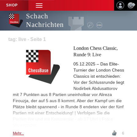
SHOP
TOGGLE
NAVIGATION
Schach
Nachrichten
tag: live - Seite 1
London Chess Classic,
Runde 9: Live
05.12.2025 – Das Elite-
Turnier der London Chess
Classics ist entschieden:
Vor der Schlussrunde liegt
Nodirbek Abdusattorov
mit 7 Punkten aus 8 Partien uneinholbar vor Alireza
Firouzja, der auf 5 aus 8 kommt. Aber der Kampf um die
Plätze bleibt spannend - in Runde 8 endeten vier der fünf
Partien mit einer Entscheidung! | Verfolgen Sie die
Partien live und mit Kommentar - ab 17 Uhr! | Fotos:
Veranstalter
Mehr...
6