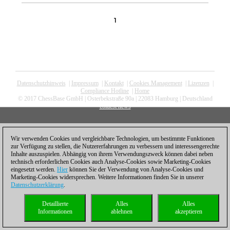
1
Datenschutzhinweis
|
Impressum
|
Kontakt
|
Cookies Management
|
Lizenzen
|
Compliance Hotline
|
Home
© 2017 ChessBase GmbH | Osterbekstraße 90a | 22083 Hamburg | Deutschland
coldest news
Wir verwenden Cookies und vergleichbare Technologien, um bestimmte Funktionen
zur Verfügung zu stellen, die Nutzererfahrungen zu verbessern und interessengerechte
Inhalte auszuspielen. Abhängig von ihrem Verwendungszweck können dabei neben
technisch erforderlichen Cookies auch Analyse-Cookies sowie Marketing-Cookies
eingesetzt werden.
Hier
können Sie der Verwendung von Analyse-Cookies und
Marketing-Cookies widersprechen. Weitere Informationen finden Sie in unserer
Datenschutzerklärung
.
Detaillierte
Alles
Alles
Informationen
ablehnen
akzeptieren