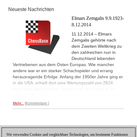
Neueste Nachrichten
Elmars Zemgalis 9.9.1923-
8.12.2014
11.12.2014 – Elmars
Zemgalis gehörte nach
dem Zweiten Weltkrieg zu
den zahlreichen nun in
Deutschland lebenden
Vertriebenen aus dem Osten Europas. Wie mancher
andere war er ein starker Schachspieler und errang
herausragende Erfolge. Anfang der 1950er Jahre ging er
in die USA, erhielt dort eine Wertungszahl von 2624,
hörte aber bald mit dem Schach auf. Nun starb er im
Alter von 91 Jahren.
Ein Nachruf von John Donaldson ...
Mehr...
Kommentare
Posting: 2 - 2
Wir verwenden Cookies und vergleichbare Technologien, um bestimmte Funktionen