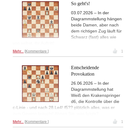
So geht's!
03.07.2026 – In der
Diagrammstellung hängen
beide Damen, aber nach
dem richtigen Zug läuft für
Schwarz (fast) alles wie
von selbst. Ihr Auftritt!
Mehr...
Kommentare
1
Entscheidende
Provokation
26.06.2026 – In der
Diagrammstellung hat
Weiß den Krakenspringer
d6, die Kontrolle über die
c-Linie - und nach 28.Le4! f5?? plötzlich alles, was er
zum Gewinn braucht! Ahnen Sie, was folgte?
Mehr...
Kommentare
1