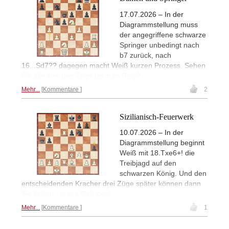
17.07.2026 – In der
Diagrammstellung muss
der angegriffene schwarze
Springer unbedingt nach
b7 zurück, nach
16...Sd7?? dagegen macht Weiß kurzen Prozess. Sehen
Sie alle ihre drei Züge bis zum Sieg?
Mehr...
Kommentare
2
Sizilianisch-Feuerwerk
10.07.2026 – In der
Diagrammstellung beginnt
Weiß mit 18.Txe6+! die
Treibjagd auf den
schwarzen König. Und den
entscheidenden Kracher drei Züge später können dann
Sie liefern - gutes Gelingen!
Mehr...
Kommentare
1