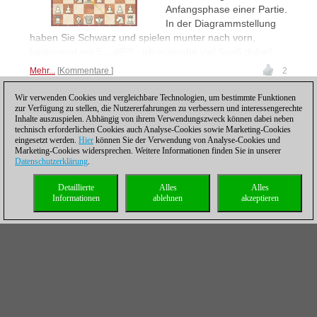
Anfangsphase einer Partie.
In der Diagrammstellung
haben Sie Schwarz und spielen munter nach vorn,
beginnend mit 5....d5!? - ich wünsche viel Spaß dabei!
Mehr...
Kommentare
2
Wir verwenden Cookies und vergleichbare Technologien, um bestimmte Funktionen
zur Verfügung zu stellen, die Nutzererfahrungen zu verbessern und interessengerechte
Inhalte auszuspielen. Abhängig von ihrem Verwendungszweck können dabei neben
Posting: 19 - 36
technisch erforderlichen Cookies auch Analyse-Cookies sowie Marketing-Cookies
Forciert
eingesetzt werden.
Hier
können Sie der Verwendung von Analyse-Cookies und
Marketing-Cookies widersprechen. Weitere Informationen finden Sie in unserer
27.03.2026 – Schwarz
Datenschutzerklärung
.
droht matt, Weiß setzt matt
- können Sie die ganze
Detaillierte
Alles
Alles
Informationen
ablehnen
akzeptieren
Variante im Kopf
berechnen?
Mehr...
Kommentare
3
Sieg liebt Vorbereitung
20.03.2026 – In der
Diagrammstellung leitete