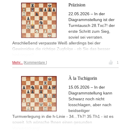
Präzision
22.05.2026 – In der
Diagrammstellung ist der
Turmtausch 28.Txc7! der
erste Schritt zum Sieg,
soviel sei verraten.
Anschließend verpasste Weiß allerdings bei der
Gewinnidee die richtige Zugfolge - ob Sie das besser
hinkriegen?
Mehr...
Kommentare
1
À la Tschigorin
15.05.2026 – In der
Diagrammstellung kann
Schwarz noch nicht
losschlagen, aber nach
beidseitiger
Turmverlegung in die h-Linie - 34...Th7! 35.Th1 - ist es
soweit. Ich wünsche Ihnen einen gesunden
Vorwärtsdrang!