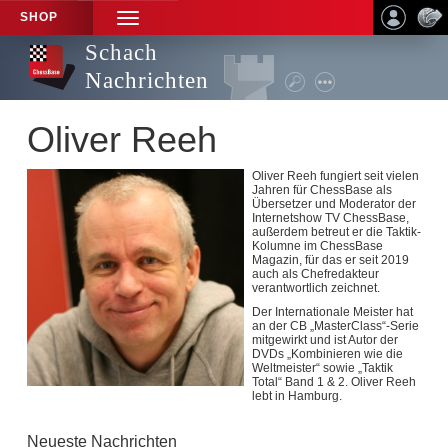
SHOP
TOGGLE
NAVIGATION
Schach
Nachrichten
Oliver Reeh
Oliver Reeh fungiert seit vielen
Jahren für ChessBase als
Übersetzer und Moderator der
Internetshow TV ChessBase,
außerdem betreut er die Taktik-
Kolumne im ChessBase
Magazin, für das er seit 2019
auch als Chefredakteur
verantwortlich zeichnet.
Der Internationale Meister hat
an der CB „MasterClass“-Serie
mitgewirkt und ist Autor der
DVDs „Kombinieren wie die
Weltmeister“ sowie „Taktik
Total“ Band 1 & 2. Oliver Reeh
lebt in Hamburg.
Neueste Nachrichten