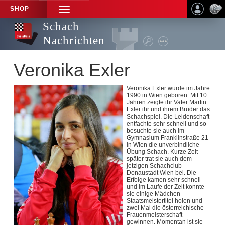
SHOP
TOGGLE
NAVIGATION
Schach
Nachrichten
Veronika Exler
Veronika Exler wurde im Jahre
1990 in Wien geboren. Mit 10
Jahren zeigte ihr Vater Martin
Exler ihr und ihrem Bruder das
Schachspiel. Die Leidenschaft
entfachte sehr schnell und so
besuchte sie auch im
Gymnasium Franklinstraße 21
in Wien die unverbindliche
Übung Schach. Kurze Zeit
später trat sie auch dem
jetzigen Schachclub
Donaustadt Wien bei. Die
Erfolge kamen sehr schnell
und im Laufe der Zeit konnte
sie einige Mädchen-
Staatsmeistertitel holen und
zwei Mal die österreichische
Frauenmeisterschaft
gewinnen. Momentan ist sie