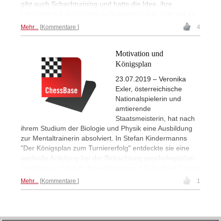
gibt auch Schachtraining und hatte die Idee, ihre
Lektionen mit Quizfragen aufzupeppen. Das kam gut an.
Mehr...
Kommentare
4
Motivation und
Königsplan
23.07.2019 – Veronika
Exler, österreichische
Nationalspielerin und
amtierende
Staatsmeisterin, hat nach
ihrem Studium der Biologie und Physik eine Ausbildung
zur Mentaltrainerin absolviert. In Stefan Kindermanns
"Der Königsplan zum Turniererfolg" entdeckte sie eine
wertvolle Anleitung bei der Betrachtung psychologischer
Faktoren im Schach. Eine Rezension. | Foto: Paul Truong
Mehr...
Kommentare
1