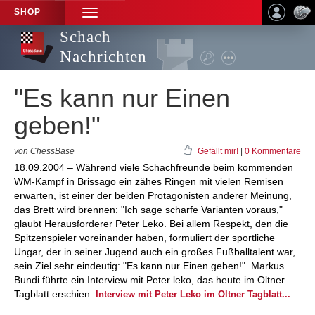
SHOP
TOGGLE
NAVIGATION
Schach
Nachrichten
"Es kann nur Einen
geben!"
von ChessBase
Gefällt mir!
|
0 Kommentare
18.09.2004 – Während viele Schachfreunde beim kommenden
WM-Kampf in Brissago ein zähes Ringen mit vielen Remisen
erwarten, ist einer der beiden Protagonisten anderer Meinung,
das Brett wird brennen: "Ich sage scharfe Varianten voraus,"
glaubt Herausforderer Peter Leko. Bei allem Respekt, den die
Spitzenspieler voreinander haben, formuliert der sportliche
Ungar, der in seiner Jugend auch ein großes Fußballtalent war,
sein Ziel sehr eindeutig: "Es kann nur Einen geben!" Markus
Bundi führte ein Interview mit Peter leko, das heute im Oltner
Tagblatt erschien.
Interview mit Peter Leko im Oltner Tagblatt...