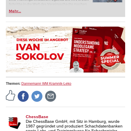
Schritte in die Welt des Vereinsschachs machen
oder bereits auf Turnierniveau spielen: Mit
Mehr...
FRITZ trainieren Sie effizienter, intelligenter und
individueller als je zuvor.
Themen:
Dannemann WM Kramnik-Leko
ChessBase
Die ChessBase GmbH, mit Sitz in Hamburg, wurde
1987 gegründet und produziert Schachdatenbanken
sowie Lehr- und Trainingskurse für Schachspieler.