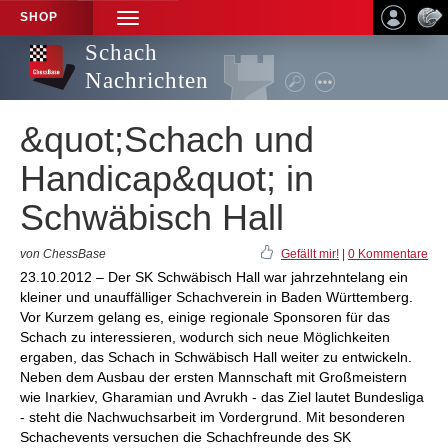
SHOP
TOGGLE
NAVIGATION
Schach
Nachrichten
&quot;Schach und
Handicap&quot; in
Schwäbisch Hall
von ChessBase
Gefällt mir!
|
0 Kommentare
23.10.2012 – Der SK Schwäbisch Hall war jahrzehntelang ein
kleiner und unauffälliger Schachverein in Baden Württemberg.
Vor Kurzem gelang es, einige regionale Sponsoren für das
Schach zu interessieren, wodurch sich neue Möglichkeiten
ergaben, das Schach in Schwäbisch Hall weiter zu entwickeln.
Neben dem Ausbau der ersten Mannschaft mit Großmeistern
wie Inarkiev, Gharamian und Avrukh - das Ziel lautet Bundesliga
- steht die Nachwuchsarbeit im Vordergrund. Mit besonderen
Schachevents versuchen die Schachfreunde des SK