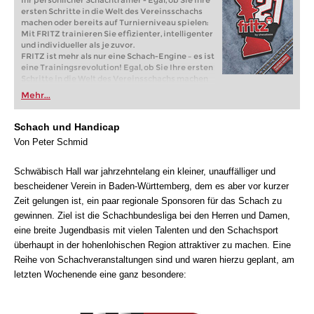
Ihr persönlicher Schachtrainer - Egal, ob Sie Ihre
ersten Schritte in die Welt des Vereinsschachs
machen oder bereits auf Turnierniveau spielen:
Mit FRITZ trainieren Sie effizienter, intelligenter
und individueller als je zuvor.
FRITZ ist mehr als nur eine Schach-Engine – es ist
eine Trainingsrevolution! Egal, ob Sie Ihre ersten
Schritte in die Welt des Vereinsschachs machen
oder bereits auf Turnierniveau spielen: Mit
Mehr...
FRITZ trainieren Sie effizienter, intelligenter und
individueller als je zuvor.
Schach und Handicap
Von Peter Schmid
Schwäbisch Hall war jahrzehntelang ein kleiner, unauffälliger und
bescheidener Verein in Baden-Württemberg, dem es aber vor kurzer
Zeit gelungen ist, ein paar regionale Sponsoren für das Schach zu
gewinnen. Ziel ist die Schachbundesliga bei den Herren und Damen,
eine breite Jugendbasis mit vielen Talenten und den Schachsport
überhaupt in der hohenlohischen Region attraktiver zu machen. Eine
Reihe von Schachveranstaltungen sind und waren hierzu geplant, am
letzten Wochenende eine ganz besondere: