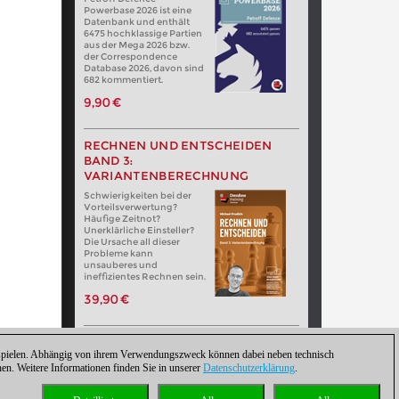
Powerbase 2026 ist eine
Datenbank und enthält
6475 hochklassige Partien
aus der Mega 2026 bzw.
der Correspondence
Database 2026, davon sind
682 kommentiert.
9,90 €
RECHNEN UND ENTSCHEIDEN
BAND 3:
VARIANTENBERECHNUNG
Schwierigkeiten bei der
Vorteilsverwertung?
Häufige Zeitnot?
Unerklärliche Einsteller?
Die Ursache all dieser
Probleme kann
unsauberes und
ineffizientes Rechnen sein.
39,90 €
zuspielen. Abhängig von ihrem Verwendungszweck können dabei neben technisch
. Weitere Informationen finden Sie in unserer
Datenschutzerklärung
.