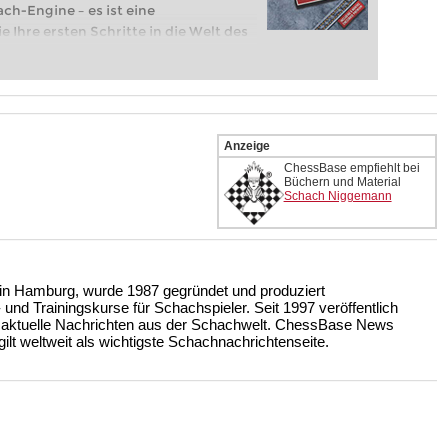
ach-Engine – es ist eine
e Ihre ersten Schritte in die Welt des
eits auf Turnierniveau spielen: Mit
 intelligenter und individueller als je
Anzeige
ChessBase empfiehlt bei
Büchern und Material
Schach Niggemann
n Hamburg, wurde 1987 gegründet und produziert
nd Trainingskurse für Schachspieler. Seit 1997 veröffentlich
 aktuelle Nachrichten aus der Schachwelt. ChessBase News
ilt weltweit als wichtigste Schachnachrichtenseite.