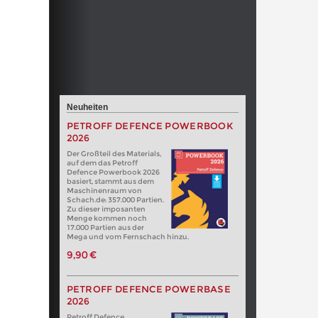
Neuheiten
PETROFF DEFENCE POWERBOOK
2026
Der Großteil des Materials,
auf dem das Petroff
Defence Powerbook 2026
basiert, stammt aus dem
Maschinenraum von
Schach.de: 357.000 Partien.
Zu dieser imposanten
Menge kommen noch
17.000 Partien aus der
Mega und vom Fernschach hinzu.
9,90 €
PETROFF DEFENCE POWERBASE
2026
Petroff Defence