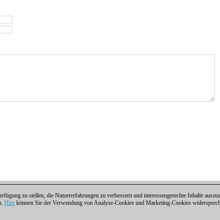
fügung zu stellen, die Nutzererfahrungen zu verbessern und interessengerechte Inhalte aus
n.
Hier
können Sie der Verwendung von Analyse-Cookies und Marketing-Cookies widersprechen