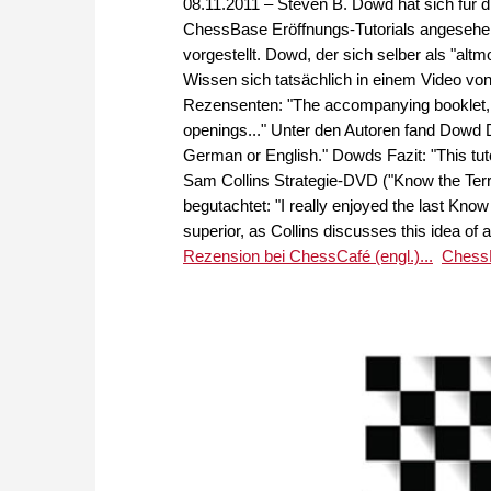
08.11.2011 – Steven B. Dowd hat sich für
ChessBase Eröffnungs-Tutorials angesehen
vorgestellt. Dowd, der sich selber als "altm
Wissen sich tatsächlich in einem Video von 
Rezensenten: "The accompanying booklet, ex
openings..." Unter den Autoren fand Dowd D
German or English." Dowds Fazit: "This tut
Sam Collins Strategie-DVD ("Know the Terr
begutachtet: "I really enjoyed the last Know
superior, as Collins discusses this idea of 
Rezension bei ChessCafé (engl.)...
ChessB