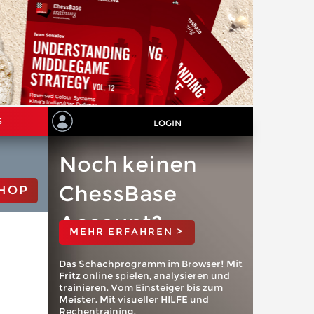
S
LOGIN
Noch keinen
ChessBase
HOP
Account?
MEHR ERFAHREN >
Das Schachprogramm im Browser! Mit
Fritz online spielen, analysieren und
trainieren. Vom Einsteiger bis zum
Meister. Mit visueller HILFE und
Rechentraining.