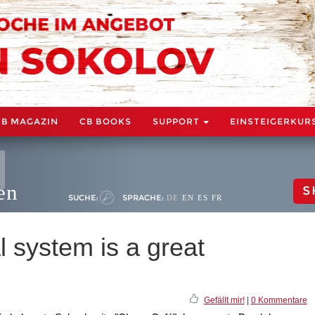
CB MAGAZIN
CB BOOKS
SUPPORT
EINSTEIGERKUR
en
S
SUCHE:
SPRACHE:
DE
EN
ES
FR
l system is a great
Gefällt mir!
|
0 Kommentare