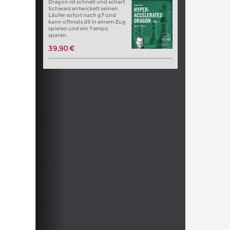
Dragon ist schnell und scharf.
Schwarz entwickelt seinen
Läufer sofort nach g7 und
kann oftmals d5 in einem Zug
spielen und ein Tempo
sparen.
39,90 €