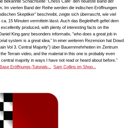
 die bekannte Schachseite "Chess Café" den neueste Band der
. Im vierten Band der Reihe werden die indischen Eröffnungen
odischen Skeptiker" beschreibt, zeigte sich überrascht, wie viel
ca. 15 Minuten vermitteln lässt. Auch das Begleitheft gefiel dem
cellently produced, with plenty of interesting facts on the
aniel King ganz besonders informativ, "who does a great job in
orial system is a great idea." In einer weiteren Rezension hat Dowd
ain Vol 3. Central Majority") über Bauernmehrheiten im Zentrum
 the Terrain video, and the material in this one is probably even
a central majority in ways I have not read or heard about before."
ase Eröffnungs-Tutorials...
Sam Collins im Shop...