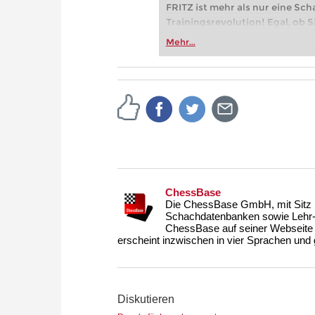
FRITZ ist mehr als nur eine Sch
Trainingsrevolution! Egal, ob Si
Vereinsschachs machen oder ber
Mehr...
FRITZ trainieren Sie effizienter,
zuvor.
ChessBase
Die ChessBase GmbH, mit Sitz i
Schachdatenbanken sowie Lehr- u
ChessBase auf seiner Webseite
erscheint inzwischen in vier Sprachen und g
Diskutieren