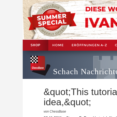
HOME
ERÖFFNUNGEN A-Z
SHOP
Schach Nachricht
&quot;This tutoria
idea,&quot;
von ChessBase