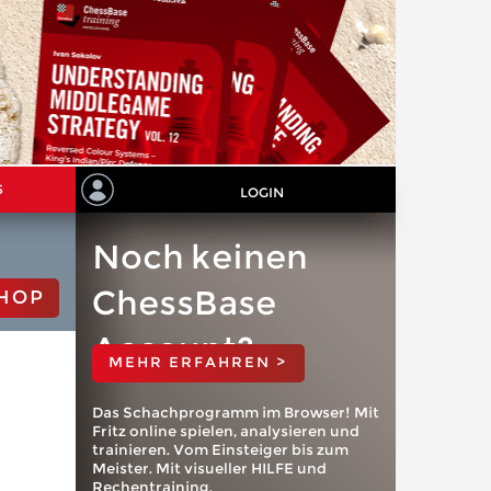
S
LOGIN
Noch keinen
ChessBase
HOP
Account?
MEHR ERFAHREN >
Das Schachprogramm im Browser! Mit
Fritz online spielen, analysieren und
trainieren. Vom Einsteiger bis zum
Meister. Mit visueller HILFE und
Rechentraining.