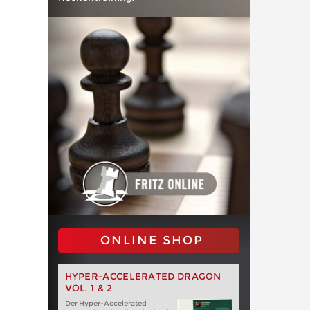
ONLINE SHOP
HYPER-ACCELERATED DRAGON
VOL. 1 & 2
Der Hyper-Accelerated