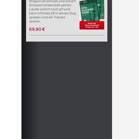
Dragon ist schnell und scharf.
Schwarz entwickelt seinen
Läufer sofort nach g7 und
kann oftmals d5 in einem Zug
spielen und ein Tempo
sparen.
69,90 €