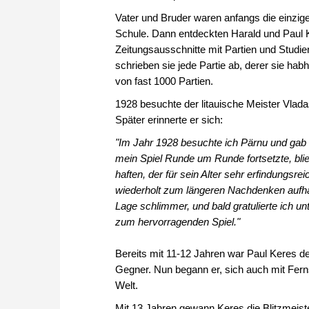
Vater und Bruder waren anfangs die einzigen
Schule. Dann entdeckten Harald und Paul 
Zeitungsausschnitte mit Partien und Stud
schrieben sie jede Partie ab, derer sie ha
von fast 1000 Partien.
1928 besuchte der litauische Meister Vlad
Später erinnerte er sich:
"Im Jahr 1928 besuchte ich Pärnu und gab f
mein Spiel Runde um Runde fortsetzte, bli
haften, der für sein Alter sehr erfindungs
wiederholt zum längeren Nachdenken aufha
Lage schlimmer, und bald gratulierte ich
zum hervorragenden Spiel."
Bereits mit 11-12 Jahren war Paul Keres d
Gegner. Nun begann er, sich auch mit Fern
Welt.
Mit 13 Jahren gewann Keres die Blitzmeist