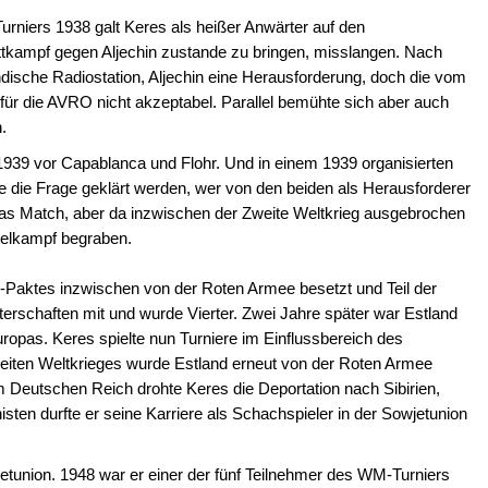
iers 1938 galt Keres als heißer Anwärter auf den
ttkampf gegen Aljechin zustande zu bringen, misslangen. Nach
dische Radiostation, Aljechin eine Herausforderung, doch die vom
für die AVRO nicht akzeptabel. Parallel bemühte sich aber auch
.
939 vor Capablanca und Flohr. Und in einem 1939 organisierten
 die Frage geklärt werden, wer von den beiden als Herausforderer
das Match, aber da inzwischen der Zweite Weltkrieg ausgebrochen
itelkampf begraben.
n-Paktes inzwischen von der Roten Armee besetzt und Teil der
terschaften mit und wurde Vierter. Zwei Jahre später war Estland
uropas. Keres spielte nun Turniere im Einflussbereich des
iten Weltkrieges wurde Estland erneut von der Roten Armee
m Deutschen Reich drohte Keres die Deportation nach Sibirien,
en durfte er seine Karriere als Schachspieler in der Sowjetunion
tunion. 1948 war er einer der fünf Teilnehmer des WM-Turniers