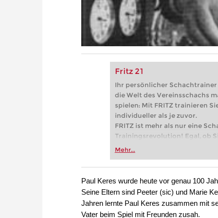
Fritz 21
Ihr persönlicher Schachtrainer -
die Welt des Vereinsschachs m
spielen: Mit FRITZ trainieren Sie
individueller als je zuvor.
FRITZ ist mehr als nur eine Sch
Trainingsrevolution! Egal, ob Si
Vereinsschachs machen oder ber
Mehr...
FRITZ trainieren Sie effizienter,
zuvor.
Paul Keres wurde heute vor genau 100 Jah
Seine Eltern sind Peeter (sic) und Marie Ke
Jahren lernte Paul Keres zusammen mit se
Vater beim Spiel mit Freunden zusah.