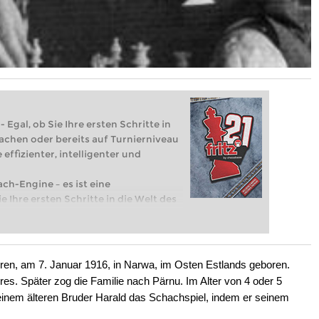
 Egal, ob Sie Ihre ersten Schritte in
achen oder bereits auf Turnierniveau
 effizienter, intelligenter und
ach-Engine – es ist eine
e Ihre ersten Schritte in die Welt des
eits auf Turnierniveau spielen: Mit
 intelligenter und individueller als je
ren, am 7. Januar 1916, in Narwa, im Osten Estlands geboren.
res. Später zog die Familie nach Pärnu. Im Alter von 4 oder 5
inem älteren Bruder Harald das Schachspiel, indem er seinem