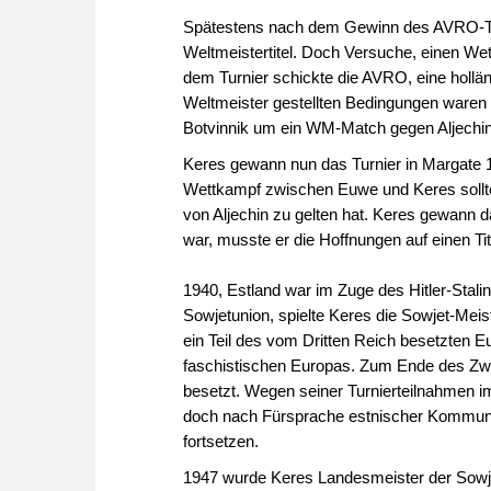
Spätestens nach dem Gewinn des AVRO-Turn
Weltmeistertitel. Doch Versuche, einen We
dem Turnier schickte die AVRO, eine hollän
Weltmeister gestellten Bedingungen waren 
Botvinnik um ein WM-Match gegen Aljechin
Keres gewann nun das Turnier in Margate 1
Wettkampf zwischen Euwe und Keres sollte
von Aljechin zu gelten hat. Keres gewann 
war, musste er die Hoffnungen auf einen T
1940, Estland war im Zuge des Hitler-Stali
Sowjetunion, spielte Keres die Sowjet-Meis
ein Teil des vom Dritten Reich besetzten E
faschistischen Europas. Zum Ende des Zwe
besetzt. Wegen seiner Turnierteilnahmen i
doch nach Fürsprache estnischer Kommunist
fortsetzen.
1947 wurde Keres Landesmeister der Sowje