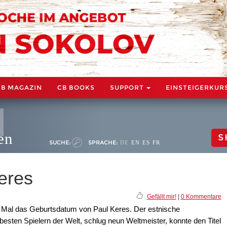
CB MAGAZIN
CB BOOKS
SUPPORT
EINSTEIGERKUR
en
S
SUCHE:
SPRACHE:
DE
EN
ES
FR
eres
Gefällt mir!
|
0 Kommentare
n Mal das Geburtsdatum von Paul Keres. Der estnische
esten Spielern der Welt, schlug neun Weltmeister, konnte den Titel