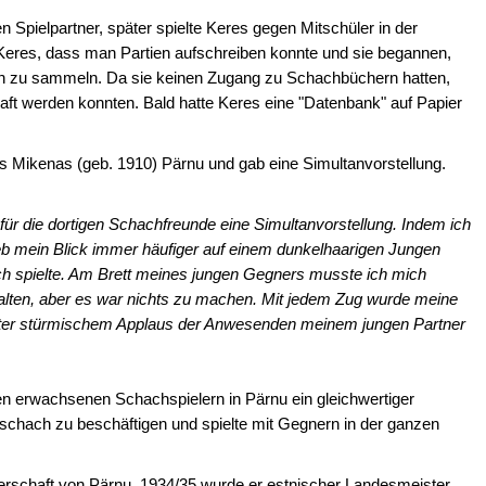
 Spielpartner, später spielte Keres gegen Mitschüler in der
Keres, dass man Partien aufschreiben konnte und sie begannen,
ien zu sammeln. Da sie keinen Zugang zu Schachbüchern hatten,
bhaft werden konnten. Bald hatte Keres eine "Datenbank" auf Papier
as Mikenas (geb. 1910) Pärnu und gab eine Simultanvorstellung.
ür die dortigen Schachfreunde eine Simultanvorstellung. Indem ich
eb mein Blick immer häufiger auf einem dunkelhaarigen Jungen
reich spielte. Am Brett meines jungen Gegners musste ich mich
lten, aber es war nichts zu machen. Mit jedem Zug wurde meine
 unter stürmischem Applaus der Anwesenden meinem jungen Partner
en erwachsenen Schachspielern in Pärnu ein gleichwertiger
schach zu beschäftigen und spielte mit Gegnern in der ganzen
erschaft von Pärnu. 1934/35 wurde er estnischer Landesmeister.