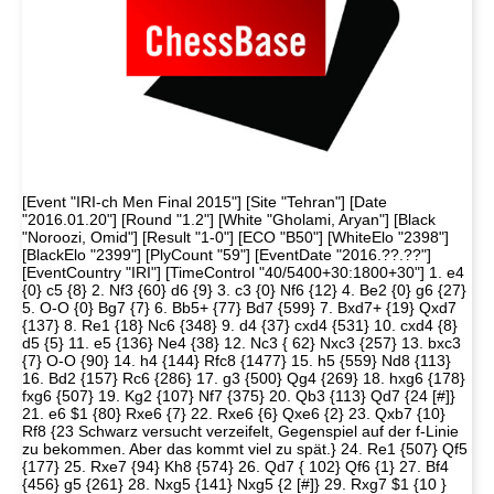
[Event "IRI-ch Men Final 2015"] [Site "Tehran"] [Date
"2016.01.20"] [Round "1.2"] [White "Gholami, Aryan"] [Black
"Noroozi, Omid"] [Result "1-0"] [ECO "B50"] [WhiteElo "2398"]
[BlackElo "2399"] [PlyCount "59"] [EventDate "2016.??.??"]
[EventCountry "IRI"] [TimeControl "40/5400+30:1800+30"] 1. e4
{0} c5 {8} 2. Nf3 {60} d6 {9} 3. c3 {0} Nf6 {12} 4. Be2 {0} g6 {27}
5. O-O {0} Bg7 {7} 6. Bb5+ {77} Bd7 {599} 7. Bxd7+ {19} Qxd7
{137} 8. Re1 {18} Nc6 {348} 9. d4 {37} cxd4 {531} 10. cxd4 {8}
d5 {5} 11. e5 {136} Ne4 {38} 12. Nc3 { 62} Nxc3 {257} 13. bxc3
{7} O-O {90} 14. h4 {144} Rfc8 {1477} 15. h5 {559} Nd8 {113}
16. Bd2 {157} Rc6 {286} 17. g3 {500} Qg4 {269} 18. hxg6 {178}
fxg6 {507} 19. Kg2 {107} Nf7 {375} 20. Qb3 {113} Qd7 {24 [#]}
21. e6 $1 {80} Rxe6 {7} 22. Rxe6 {6} Qxe6 {2} 23. Qxb7 {10}
Rf8 {23 Schwarz versucht verzeifelt, Gegenspiel auf der f-Linie
zu bekommen. Aber das kommt viel zu spät.} 24. Re1 {507} Qf5
{177} 25. Rxe7 {94} Kh8 {574} 26. Qd7 { 102} Qf6 {1} 27. Bf4
{456} g5 {261} 28. Nxg5 {141} Nxg5 {2 [#]} 29. Rxg7 $1 {10 }