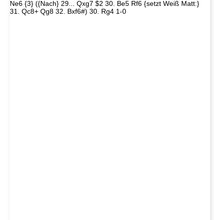
Ne6 {3} ({Nach} 29... Qxg7 $2 30. Be5 Rf6 {setzt Weiß Matt:}
31. Qc8+ Qg8 32. Bxf6#) 30. Rg4 1-0