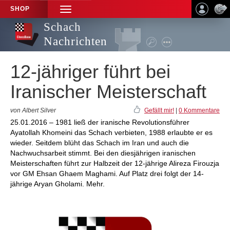
SHOP
TOGGLE
NAVIGATION
Schach
Nachrichten
12-jähriger führt bei
Iranischer Meisterschaft
von Albert Silver
Gefällt mir!
|
0 Kommentare
25.01.2016 – 1981 ließ der iranische Revolutionsführer
Ayatollah Khomeini das Schach verbieten, 1988 erlaubte er es
wieder. Seitdem blüht das Schach im Iran und auch die
Nachwuchsarbeit stimmt. Bei den diesjährigen iranischen
Meisterschaften führt zur Halbzeit der 12-jährige Alireza Firouzja
vor GM Ehsan Ghaem Maghami. Auf Platz drei folgt der 14-
jährige Aryan Gholami. Mehr.