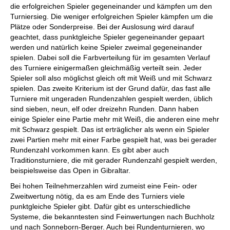
die erfolgreichen Spieler gegeneinander und kämpfen um den
Turniersieg. Die weniger erfolgreichen Spieler kämpfen um die
Plätze oder Sonderpreise. Bei der Auslosung wird darauf
geachtet, dass punktgleiche Spieler gegeneinander gepaart
werden und natürlich keine Spieler zweimal gegeneinander
spielen. Dabei soll die Farbverteilung für im gesamten Verlauf
des Turniere einigermaßen gleichmäßig verteilt sein. Jeder
Spieler soll also möglichst gleich oft mit Weiß und mit Schwarz
spielen. Das zweite Kriterium ist der Grund dafür, das fast alle
Turniere mit ungeraden Rundenzahlen gespielt werden, üblich
sind sieben, neun, elf oder dreizehn Runden. Dann haben
einige Spieler eine Partie mehr mit Weiß, die anderen eine mehr
mit Schwarz gespielt. Das ist erträglicher als wenn ein Spieler
zwei Partien mehr mit einer Farbe gespielt hat, was bei gerader
Rundenzahl vorkommen kann. Es gibt aber auch
Traditionsturniere, die mit gerader Rundenzahl gespielt werden,
beispielsweise das Open in Gibraltar.
Bei hohen Teilnehmerzahlen wird zumeist eine Fein- oder
Zweitwertung nötig, da es am Ende des Turniers viele
punktgleiche Spieler gibt. Dafür gibt es unterschiedliche
Systeme, die bekanntesten sind Feinwertungen nach Buchholz
und nach Sonneborn-Berger. Auch bei Rundenturnieren, wo