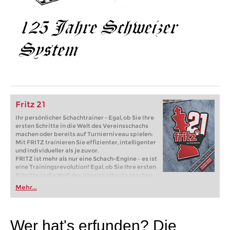
Fritz 21
Ihr persönlicher Schachtrainer - Egal, ob Sie Ihre
ersten Schritte in die Welt des Vereinsschachs
machen oder bereits auf Turnierniveau spielen:
Mit FRITZ trainieren Sie effizienter, intelligenter
und individueller als je zuvor.
FRITZ ist mehr als nur eine Schach-Engine – es ist
eine Trainingsrevolution! Egal, ob Sie Ihre ersten
Schritte in die Welt des Vereinsschachs machen
oder bereits auf Turnierniveau spielen: Mit
Mehr...
FRITZ trainieren Sie effizienter, intelligenter und
individueller als je zuvor.
Wer hat's erfunden? Die