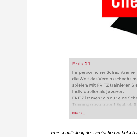
Fritz 21
Ihr persönlicher Schachtrainer -
die Welt des Vereinsschachs m
spielen: Mit FRITZ trainieren Sie
individueller als je zuvor.
FRITZ ist mehr als nur eine Sch
Trainingsrevolution! Egal, ob Si
Vereinsschachs machen oder ber
Mehr...
FRITZ trainieren Sie effizienter,
zuvor.
Pressemitteilung der Deutschen Schulscha