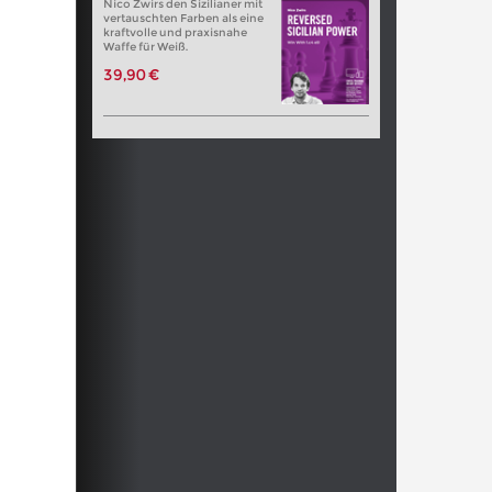
Nico Zwirs den Sizilianer mit
vertauschten Farben als eine
kraftvolle und praxisnahe
Waffe für Weiß.
39,90 €