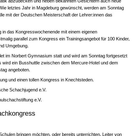
ematik abzudecken und neben bekannten Gesichtern auch neue
 Wie letztes Jahr in Magdeburg gewünscht, werden am Sonntag
le mit der Deutschen Meisterschaft der Lehrer:innen das
g in das Kongresswochenende mit einem eigenen
alig parallel zum Kongress ein Trainingsangebot für 100 Kinder,
und Umgebung.
et im Norbert Gymnasium statt und wird am Sonntag fortgesetzt
s wird ein Busshuttle zwischen dem Mercure-Hotel und dem
tag angeboten.
igung und einen tollen Kongress in Knechtsteden.
sche Schachjugend e.V.
ulschachstiftung e.V.
achkongress
Schulen bringen möchten, oder bereits unterrichten, Leiter von