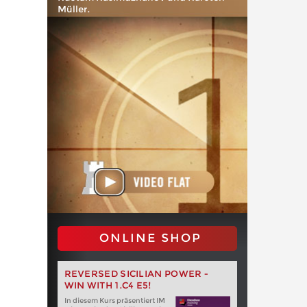
Müller.
ONLINE SHOP
REVERSED SICILIAN POWER -
WIN WITH 1.C4 E5!
In diesem Kurs präsentiert IM