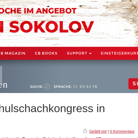
CB MAGAZIN
CB BOOKS
SUPPORT
EINSTEIGERKUR
en
S
SUCHE:
SPRACHE:
DE
EN
ES
FR
hulschachkongress in
Gefällt mir!
|
0 Kommentare