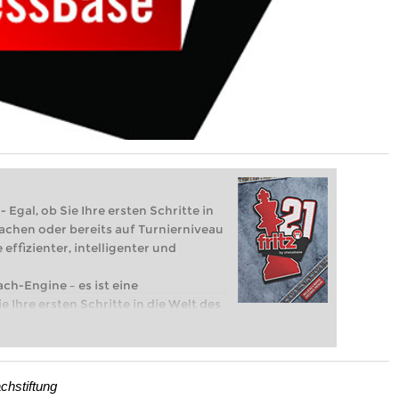
 Egal, ob Sie Ihre ersten Schritte in
achen oder bereits auf Turnierniveau
 effizienter, intelligenter und
ach-Engine – es ist eine
e Ihre ersten Schritte in die Welt des
eits auf Turnierniveau spielen: Mit
 intelligenter und individueller als je
chstiftung