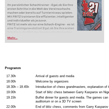
Ihr persönlicher Schachtrainer - Egal, ob Sie Ihre
ersten Schritte in die Welt des Vereinsschachs
machen oder bereits auf Turnierniveau spielen:
Mit FRITZ trainieren Sie effizienter, intelligenter
und individueller als je zuvor.
FRITZ ist mehr als nur eine Schach-Engine – es ist
eine Trainingsrevolution! Egal, ob Sie Ihre ersten
Schritte in die Welt des Vereinsschachs machen
oder bereits auf Turnierniveau spielen: Mit
Mehr...
FRITZ trainieren Sie effizienter, intelligenter und
individueller als je zuvor.
Programm
17.30h
Arrival of guests and media
18.00h
Welcome by organizers
18.30h – 18.45h
Introduction of chess grandmasters, explanation of
19.00h
Start of blitz chess between Garry Kasparov en Nige
19.15h
Buffet dinner for guests and media. The games can 
auditorium or on a 3D TV screen
22.00h
End of blitz chess, comments from Garry Kasparov 