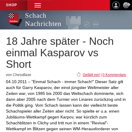
SHOP
TOGGLE
NAVIGATION
Schach
Nachrichten
18 Jahre später - Noch
einmal Kasparov vs
Short
von ChessBase
Gefällt mir!
|
0 Kommentare
04.10.2011 – "Einmal Schach - immer Schach!" Dieser Satz gilt
auch für Garry Kasparov, der einst jüngster Weltmeister aller
Zeiten war, von 1985 bis 2000 das Weltschach dominierte, sich
dann aber 2005 nach dem Turnier von Linares zurückzog und in
die Politik ging. Vom Schach lassen kann der vielleicht beste
Schachspieler aller Zeiten aber nicht. So spielte er u.a. einen
Jubiläums-Wettkampf gegen Karpov, war kürzlich zum
Schachblitzen in Clichy und tritt nun in einem "Revival"-
Wettkampf im Blitzen gegen seinen WM-Herausforderer von