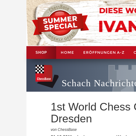
HOME
ERÖFFNUNGEN A-Z
SHOP
Schach Nachricht
1st World Chess 
Dresden
von ChessBase