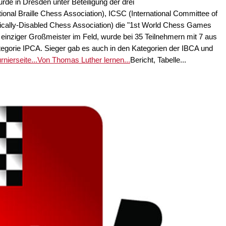
de in Dresden unter Beteiligung der drei
onal Braille Chess Association), ICSC (International Committee of
sically-Disabled Chess Association) die "1st World Chess Games
 einziger Großmeister im Feld, wurde bei 35 Teilnehmern mit 7 aus
egorie IPCA. Sieger gab es auch in den Kategorien der IBCA und
rnierseite...
Von Thomas Luther lernen...
Bericht, Tabelle...