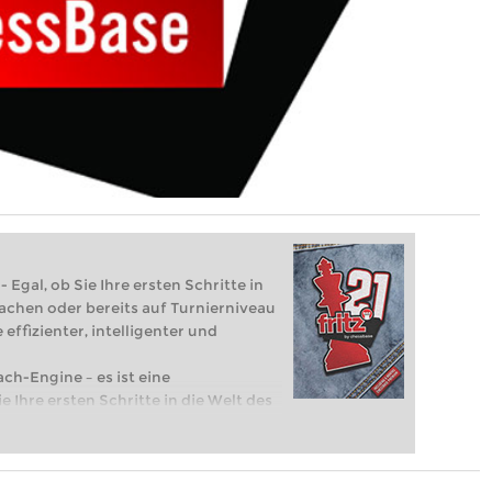
 Egal, ob Sie Ihre ersten Schritte in
achen oder bereits auf Turnierniveau
 effizienter, intelligenter und
ach-Engine – es ist eine
e Ihre ersten Schritte in die Welt des
eits auf Turnierniveau spielen: Mit
 intelligenter und individueller als je