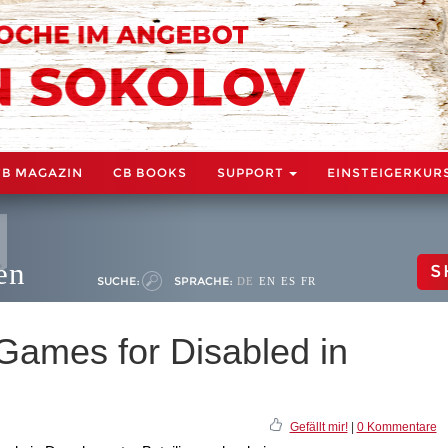
CB MAGAZIN
CB BOOKS
SUPPORT
EINSTEIGERKUR
en
S
SUCHE:
SPRACHE:
DE
EN
ES
FR
Games for Disabled in
Gefällt mir!
|
0 Kommentare