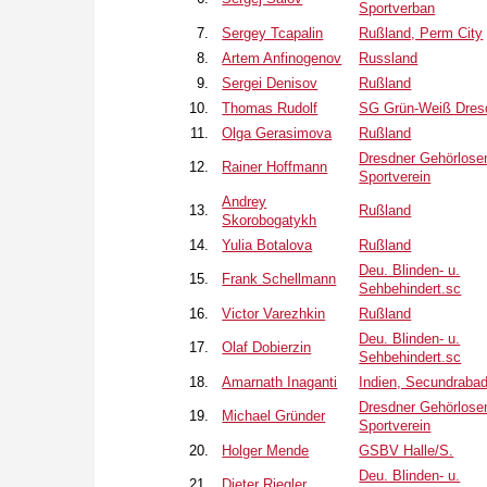
Sportverban
7.
Sergey Tcapalin
Rußland, Perm City
8.
Artem Anfinogenov
Russland
9.
Sergei Denisov
Rußland
10.
Thomas Rudolf
SG Grün-Weiß Dres
11.
Olga Gerasimova
Rußland
Dresdner Gehörlose
12.
Rainer Hoffmann
Sportverein
Andrey
13.
Rußland
Skorobogatykh
14.
Yulia Botalova
Rußland
Deu. Blinden- u.
15.
Frank Schellmann
Sehbehindert.sc
16.
Victor Varezhkin
Rußland
Deu. Blinden- u.
17.
Olaf Dobierzin
Sehbehindert.sc
18.
Amarnath Inaganti
Indien, Secundraba
Dresdner Gehörlose
19.
Michael Gründer
Sportverein
20.
Holger Mende
GSBV Halle/S.
Deu. Blinden- u.
21.
Dieter Riegler