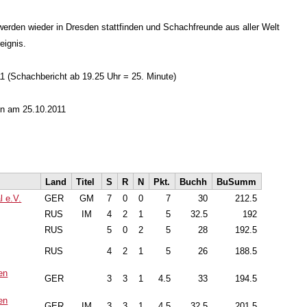
rden wieder in Dresden stattfinden und Schachfreunde aus aller Welt
eignis.
 (Schachbericht ab 19.25 Uhr = 25. Minute)
en am 25.10.2011
Land
Titel
S
R
N
Pkt.
Buchh
BuSumm
l e.V.
GER
GM
7
0
0
7
30
212.5
RUS
IM
4
2
1
5
32.5
192
RUS
5
0
2
5
28
192.5
RUS
4
2
1
5
26
188.5
en
GER
3
3
1
4.5
33
194.5
en
GER
IM
3
3
1
4.5
32.5
201.5