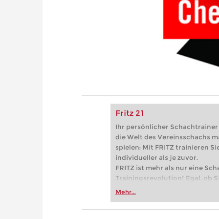
Fritz 21
Ihr persönlicher Schachtrainer -
die Welt des Vereinsschachs m
spielen: Mit FRITZ trainieren Sie
individueller als je zuvor.
FRITZ ist mehr als nur eine Sch
Trainingsrevolution! Egal, ob Si
Vereinsschachs machen oder ber
Mehr...
FRITZ trainieren Sie effizienter,
zuvor.