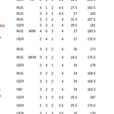
RUS
4
1
2
4.5
27.5
182.5
RUS
3
3
1
4.5
27
193
RUS
3
2
2
4
31.5
187.5
den
GER
3
2
2
4
28.5
181
RUS
WIM
4
0
3
4
27
180.5
n
GER
2
4
1
4
27
175.5
RUS
3
2
2
4
25
173
RUS
WFM
3
2
2
4
24.5
175.5
GER
2
4
1
4
24
178
RUS
3
2
2
4
24
168.5
GER
3
2
2
4
24
166.5
d
IND
3
2
2
4
24
162.5
n
GER
3
1
3
3.5
25.5
187
GER
2
3
2
3.5
25.5
170.5
GER
3
1
3
3.5
25
170