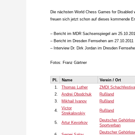
Die nächsten World Chess Games for Disabled we
freuen sich jetzt schon auf dieses kommende Er
– Bericht im MDR Sachsenspiegel am 25.10.2011
– Bericht im Dresden Fernsehen am 27.10.2011
– Interview Dr. Dirk Jordan im Dresden Fernseh
Fotos: Franz Gärtner
Pl.
Name
Verein / Ort
1.
Thomas Luther
ZMDI Schachfestiva
2.
Andrei Obodchuk
Rußland
3.
Mikhail Ivanov
Rußland
Victor
4.
Rußland
Strekalovskiy
Deutscher Gehörlos
5.
Artur Kevorkov
Sportverban
Deutscher Gehörlos
6.
Sergej Salov