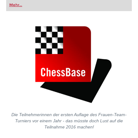
oder bereits auf Turnierniveau spielen: Mit
Mehr...
FRITZ trainieren Sie effizienter, intelligenter und
individueller als je zuvor.
Die Teilnehmerinnen der ersten Auflage des Frauen-Team-
Turniers vor einem Jahr - das müsste doch Lust auf die
Teilnahme 2016 machen!