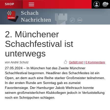
SHOP
TOGGLE
NAVIGATION
Schach
Nachrichten
2. Münchener
Schachfestival ist
unterwegs
von André Schulz
Gefällt mir!
|
0 Kommentare
27.05.2024 – In München hat das Zweite Münchner
Schachfestival begonnen. Headliner des Schachfestes ist ein
Open, an dem auch eine Reihe starker Großmeister teilnehmen.
In der ersten Runde am Sonntag gab es zumeist
Favoritensiege. Der Hamburger Jakob Weihrauch konnte
seinem großmeisterlichen Klubkollegen jedoch in Verluststellung
noch ein Schnippchen schlagen.