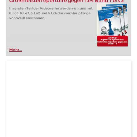
Großmeisterrepertoire gegen 1.e4 Band 1 bis 3
Im ersten Teil der Videoreihe werden wir uns mit
6. Lg5, 6. Le3, 6. Le2 und 6. Lc4 die vier Hauptzüge
von Weiß anschauen.
Mehr...