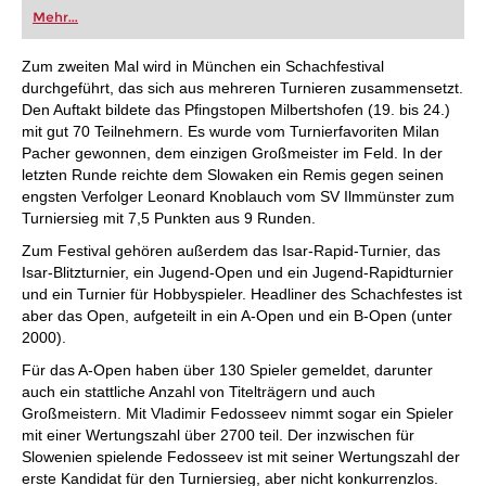
oder bereits auf Turnierniveau spielen: Mit
Mehr...
FRITZ trainieren Sie effizienter, intelligenter und
individueller als je zuvor.
Zum zweiten Mal wird in München ein Schachfestival
durchgeführt, das sich aus mehreren Turnieren zusammensetzt.
Den Auftakt bildete das Pfingstopen Milbertshofen (19. bis 24.)
mit gut 70 Teilnehmern. Es wurde vom Turnierfavoriten Milan
Pacher gewonnen, dem einzigen Großmeister im Feld. In der
letzten Runde reichte dem Slowaken ein Remis gegen seinen
engsten Verfolger Leonard Knoblauch vom SV Ilmmünster zum
Turniersieg mit 7,5 Punkten aus 9 Runden.
Zum Festival gehören außerdem das Isar-Rapid-Turnier, das
Isar-Blitzturnier, ein Jugend-Open und ein Jugend-Rapidturnier
und ein Turnier für Hobbyspieler. Headliner des Schachfestes ist
aber das Open, aufgeteilt in ein A-Open und ein B-Open (unter
2000).
Für das A-Open haben über 130 Spieler gemeldet, darunter
auch ein stattliche Anzahl von Titelträgern und auch
Großmeistern. Mit Vladimir Fedosseev nimmt sogar ein Spieler
mit einer Wertungszahl über 2700 teil. Der inzwischen für
Slowenien spielende Fedosseev ist mit seiner Wertungszahl der
erste Kandidat für den Turniersieg, aber nicht konkurrenzlos.