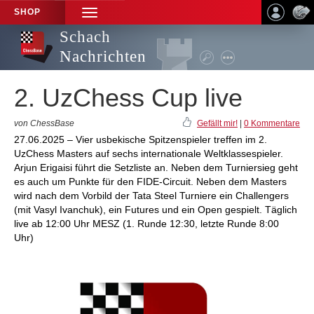
SHOP
TOGGLE
NAVIGATION
Schach
Nachrichten
2. UzChess Cup live
von ChessBase
Gefällt mir!
|
0 Kommentare
27.06.2025 – Vier usbekische Spitzenspieler treffen im 2.
UzChess Masters auf sechs internationale Weltklassespieler.
Arjun Erigaisi führt die Setzliste an. Neben dem Turniersieg geht
es auch um Punkte für den FIDE-Circuit. Neben dem Masters
wird nach dem Vorbild der Tata Steel Turniere ein Challengers
(mit Vasyl Ivanchuk), ein Futures und ein Open gespielt. Täglich
live ab 12:00 Uhr MESZ (1. Runde 12:30, letzte Runde 8:00
Uhr)