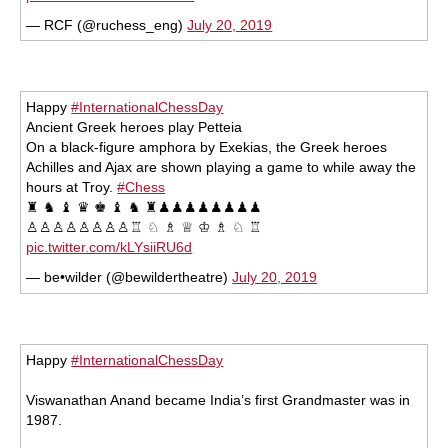
— RCF (@ruchess_eng)
July 20, 2019
Happy
#InternationalChessDay
Ancient Greek heroes play Petteia
On a black-figure amphora by Exekias, the Greek heroes
Achilles and Ajax are shown playing a game to while away the
hours at Troy.
#Chess
♜ ♞ ♝ ♛ ♚ ♝ ♞ ♜♟♟♟♟♟♟♟♟
♙♙♙♙♙♙♙♙♖ ♘ ♗ ♕ ♔ ♗ ♘ ♖
pic.twitter.com/kLYsiiRU6d
— be•wilder (@bewildertheatre)
July 20, 2019
Happy
#InternationalChessDay
Viswanathan Anand became India’s first Grandmaster was in
1987.