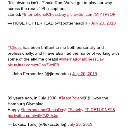
"It's obvious isn't it?' said Ron 'We've got to play our way
across the room." Philosophers
stone♟
#InternationalChessDay
pic.twitter.com/fiYYTPlrOF
— HUGE POTTERHEAD (@1potterheadHP)
July 20, 2019
#Chess
has been brilliant to me both personally and
professionally, and l have also had the honor of working with
some of the all-time greats!
#InternationalChessDay
pic.twitter.com/ztQnuZwdE8
— John Fernandez (@jfernandez)
July 20, 2019
89 years ago, in July 1930,
#TeamPoland
🇵🇱 won the
Hamburg Olympiad.
Happy
#InternationalChessDay
!
#Szachy
#FIDETURNS95
pic.twitter.com/wtM2J20xbc
— Lukasz Turlej (@lukaszturlej)
July 20, 2019