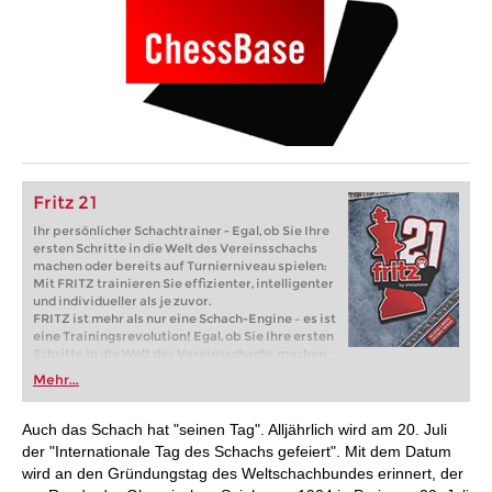
Fritz 21
Ihr persönlicher Schachtrainer - Egal, ob Sie Ihre
ersten Schritte in die Welt des Vereinsschachs
machen oder bereits auf Turnierniveau spielen:
Mit FRITZ trainieren Sie effizienter, intelligenter
und individueller als je zuvor.
FRITZ ist mehr als nur eine Schach-Engine – es ist
eine Trainingsrevolution! Egal, ob Sie Ihre ersten
Schritte in die Welt des Vereinsschachs machen
oder bereits auf Turnierniveau spielen: Mit
Mehr...
FRITZ trainieren Sie effizienter, intelligenter und
individueller als je zuvor.
Auch das Schach hat "seinen Tag". Alljährlich wird am 20. Juli
der "Internationale Tag des Schachs gefeiert". Mit dem Datum
wird an den Gründungstag des Weltschachbundes erinnert, der