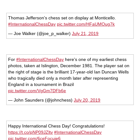
Thomas Jefferson's chess set on display at Monticello.
#InternationalChessDay
pic.twitter.com/HFaUMOug7k
— Joe Walker (@joe_p_walker)
July 21, 2019
For
#InternationalChessDay
here's one of my earliest chess
photos, taken at Islington, December 1981. The player sat on
the right of stage is the brilliant 17-year-old Ian Duncan Wells
who tragically died only a month later after representing
England in a tournament in Brazil
pic.twitter.com/VgGm7DFb6e
— John Saunders (@johnchess)
July 20, 2019
Happy International Chess Day! Congratulations!
https://t.co/pNP09JZltv
#InternationalChessDay
pic.twitter.com/6ceFocuie6