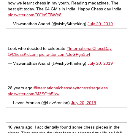
how we learnt chess in my youth. Reading magazines. The
best gift today. The 64 GM’s in India. Happy Chess day India
pic.twitter.com/0YJn9FBWe8
— Viswanathan Anand (@vishy64theking)
July 20, 2019
Look who decided to celebrate
#InternationalChessDay
@ChessKidcom
pic.twitter.com/cfeGPgn3u4
— Viswanathan Anand (@vishy64theking)
July 20, 2019
28 years ago!
#internationalchessday
#chessisageless
pic.twitter.com/M3SQth5lkw
— Levon Aronian (@LevAronian)
July 20, 2019
46 years ago, I accidentally found some chess pieces in the