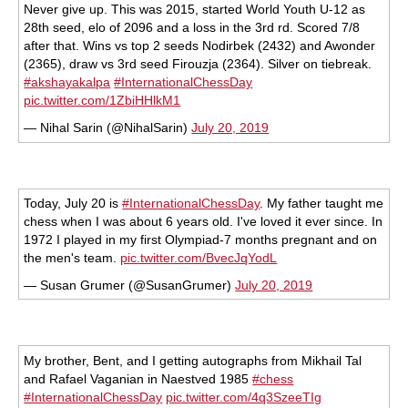
Never give up. This was 2015, started World Youth U-12 as
28th seed, elo of 2096 and a loss in the 3rd rd. Scored 7/8
after that. Wins vs top 2 seeds Nodirbek (2432) and Awonder
(2365), draw vs 3rd seed Firouzja (2364). Silver on tiebreak.
#akshayakalpa
#InternationalChessDay
pic.twitter.com/1ZbiHHlkM1
— Nihal Sarin (@NihalSarin)
July 20, 2019
Today, July 20 is
#InternationalChessDay
. My father taught me
chess when I was about 6 years old. I've loved it ever since. In
1972 I played in my first Olympiad-7 months pregnant and on
the men's team.
pic.twitter.com/BvecJqYodL
— Susan Grumer (@SusanGrumer)
July 20, 2019
My brother, Bent, and I getting autographs from Mikhail Tal
and Rafael Vaganian in Naestved 1985
#chess
#InternationalChessDay
pic.twitter.com/4q3SzeeTIg