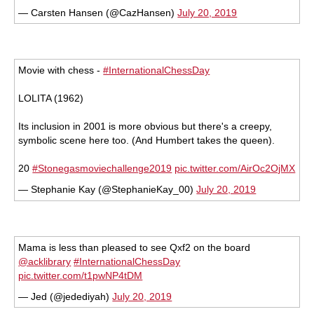
— Carsten Hansen (@CazHansen)
July 20, 2019
Movie with chess -
#InternationalChessDay
LOLITA (1962)
Its inclusion in 2001 is more obvious but there's a creepy,
symbolic scene here too. (And Humbert takes the queen).
20
#Stonegasmoviechallenge2019
pic.twitter.com/AirOc2OjMX
— Stephanie Kay (@StephanieKay_00)
July 20, 2019
Mama is less than pleased to see Qxf2 on the board
@acklibrary
#InternationalChessDay
pic.twitter.com/t1pwNP4tDM
— Jed (@jedediyah)
July 20, 2019