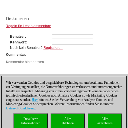
Diskutieren
Regeln für Leserkommentare
Benutzer
Kennwort
Noch kein Benutzer?
Registrieren
Kommentar
Wir verwenden Cookies und vergleichbare Technologien, um bestimmte Funktionen
zur Verfügung zu stellen, die Nutzererfahrungen zu verbessern und interessengerechte
Inhalte auszuspielen. Abhängig von ihrem Verwendungszweck können dabei neben
technisch erforderlichen Cookies auch Analyse-Cookies sowie Marketing-Cookies
eingesetzt werden.
Hier
können Sie der Verwendung von Analyse-Cookies und
Marketing-Cookies widersprechen. Weitere Informationen finden Sie in unserer
Datenschutzerklärung
.
Datenschutzhinweis
|
Impressum
|
Kontakt
|
Cookies Management
|
Lizenzen
|
Detaillierte
Alles
Alles
Compliance Hotline
|
Home
Informationen
ablehnen
akzeptieren
© 2017 ChessBase GmbH | Osterbekstraße 90a | 22083 Hamburg | Deutschland