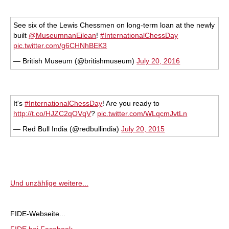
See six of the Lewis Chessmen on long-term loan at the newly
built
@MuseumnanEilean
!
#InternationalChessDay
pic.twitter.com/g6CHNhBEK3
— British Museum (@britishmuseum)
July 20, 2016
It's
#InternationalChessDay
! Are you ready to
http://t.co/HJZC2qOVqV
?
pic.twitter.com/WLqcmJvtLn
— Red Bull India (@redbullindia)
July 20, 2015
Und unzählige weitere...
FIDE-Webseite...