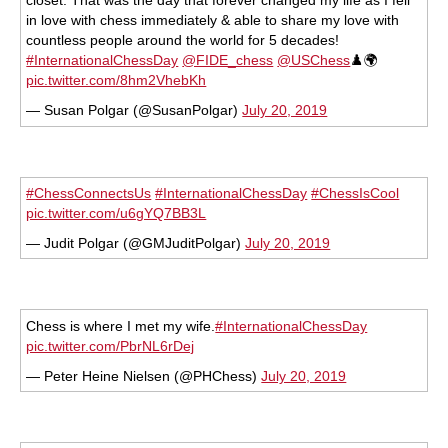
closet. That was the day that forever changed my life as I fell
in love with chess immediately & able to share my love with
countless people around the world for 5 decades!
#InternationalChessDay
@FIDE_chess
@USChess
♟️🌍
pic.twitter.com/8hm2VhebKh
— Susan Polgar (@SusanPolgar)
July 20, 2019
#ChessConnectsUs
#InternationalChessDay
#ChessIsCool
pic.twitter.com/u6gYQ7BB3L
— Judit Polgar (@GMJuditPolgar)
July 20, 2019
Chess is where I met my wife.
#InternationalChessDay
pic.twitter.com/PbrNL6rDej
— Peter Heine Nielsen (@PHChess)
July 20, 2019