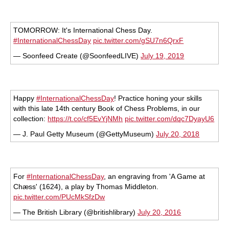
TOMORROW: It's International Chess Day.
#InternationalChessDay
pic.twitter.com/gSU7n6QrxF
— Soonfeed Create (@SoonfeedLIVE)
July 19, 2019
Happy
#InternationalChessDay
! Practice honing your skills
with this late 14th century Book of Chess Problems, in our
collection:
https://t.co/cf5EvYjNMh
pic.twitter.com/dqc7DyayU6
— J. Paul Getty Museum (@GettyMuseum)
July 20, 2018
For
#InternationalChessDay
, an engraving from 'A Game at
Chæss' (1624), a play by Thomas Middleton.
pic.twitter.com/PUcMkSfzDw
— The British Library (@britishlibrary)
July 20, 2016