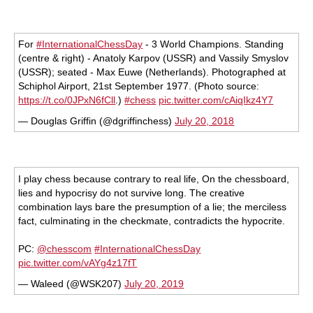
For
#InternationalChessDay
- 3 World Champions. Standing
(centre & right) - Anatoly Karpov (USSR) and Vassily Smyslov
(USSR); seated - Max Euwe (Netherlands). Photographed at
Schiphol Airport, 21st September 1977. (Photo source:
https://t.co/0JPxN6fCll
.)
#chess
pic.twitter.com/cAiqIkz4Y7
— Douglas Griffin (@dgriffinchess)
July 20, 2018
I play chess because contrary to real life, On the chessboard,
lies and hypocrisy do not survive long. The creative
combination lays bare the presumption of a lie; the merciless
fact, culminating in the checkmate, contradicts the hypocrite.
PC:
@chesscom
#InternationalChessDay
pic.twitter.com/vAYg4z17fT
— Waleed (@WSK207)
July 20, 2019