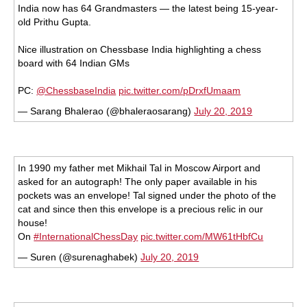
India now has 64 Grandmasters — the latest being 15-year-
old Prithu Gupta.
Nice illustration on Chessbase India highlighting a chess
board with 64 Indian GMs
PC:
@ChessbaseIndia
pic.twitter.com/pDrxfUmaam
— Sarang Bhalerao (@bhaleraosarang)
July 20, 2019
In 1990 my father met Mikhail Tal in Moscow Airport and
asked for an autograph! The only paper available in his
pockets was an envelope! Tal signed under the photo of the
cat and since then this envelope is a precious relic in our
house!
On
#InternationalChessDay
pic.twitter.com/MW61tHbfCu
— Suren (@surenaghabek)
July 20, 2019