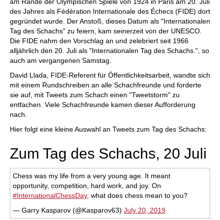
am Rande der Olympischen Spiele von 1924 in Paris am 20. Juli
des Jahres als Fédération Internationale des Échecs (FIDE) dort
gegründet wurde. Der Anstoß, dieses Datum als "Internationalen
Tag des Schachs" zu feiern, kam seinerzeit von der UNESCO.
Die FIDE nahm den Vorschlag an und zelebriert seit 1966
alljährlich den 20. Juli als "Internationalen Tag des Schachs.", so
auch am vergangenen Samstag.
David Llada, FIDE-Referent für Öffentlichkeitsarbeit, wandte sich
mit einem Rundschreiben an alle Schachfreunde und forderte
sie auf, mit Tweets zum Schach einen "Tweetstorm" zu
entfachen. Viele Schachfreunde kamen dieser Aufforderung
nach.
Hier folgt eine kleine Auswahl an Tweets zum Tag des Schachs:
Zum Tag des Schachs, 20 Juli
Chess was my life from a very young age. It meant
opportunity, competition, hard work, and joy. On
#InternationalChessDay
, what does chess mean to you?
— Garry Kasparov (@Kasparov63)
July 20, 2019