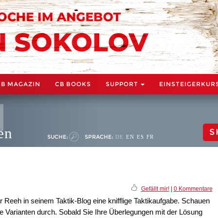
CB MAGAZIN
CB BOOKS
SUPPORT
EINSTEIGERKUR
en
S
SUCHE:
SPRACHE:
DE
EN
ES
FR
Gefällt mir!
|
0 Kommentare
 Reeh in seinem Taktik-Blog eine knifflige Taktikaufgabe. Schauen
ie Varianten durch. Sobald Sie Ihre Überlegungen mit der Lösung