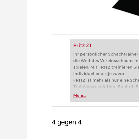
Fritz 21
Ihr persönlicher Schachtrainer -
die Welt des Vereinsschachs m
spielen: Mit FRITZ trainieren Sie
individueller als je zuvor.
FRITZ ist mehr als nur eine Sch
Trainingsrevolution! Egal, ob Si
Vereinsschachs machen oder ber
Mehr...
FRITZ trainieren Sie effizienter,
zuvor.
4 gegen 4