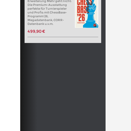
Erweiterung Mehr geht nicht:
Die Premium-Ausstattung
perfekte für Turnierspieler
und Profis: mit ChessBase-
Programm’26,
Megadatenbank, CORR-
Datenbank u.v.m.
499,90 €