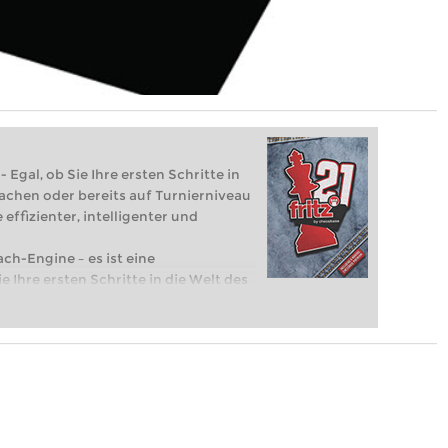
 Egal, ob Sie Ihre ersten Schritte in
achen oder bereits auf Turnierniveau
 effizienter, intelligenter und
ach-Engine – es ist eine
e Ihre ersten Schritte in die Welt des
eits auf Turnierniveau spielen: Mit
 intelligenter und individueller als je