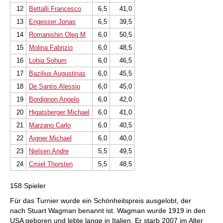
12
Bettalli Francesco
6,5
41,0
13
Engesser Jonas
6,5
39,5
14
Romanishin Oleg M
6,0
50,5
15
Molina Fabrizio
6,0
48,5
16
Lohia Sohum
6,0
46,5
17
Bazilius Augustinas
6,0
45,5
18
De Santis Alessio
6,0
45,0
19
Bordignon Angelo
6,0
42,0
20
Higatsberger Michael
6,0
41,0
21
Marzano Carlo
6,0
40,5
22
Aigner Michael
6,0
40,0
23
Nielsen Andre
5,5
49,5
24
Cmiel Thorsten
5,5
48,5
158 Spieler
Für das Turnier wurde ein Schönheitspreis ausgelobt, der
nach Stuart Wagman benannt ist. Wagman wurde 1919 in den
USA geboren und lebte lange in Italien. Er starb 2007 im Alter