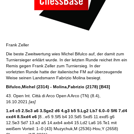
Frank Zeller
Die beste Zweitwertung wies Michel Bifulco auf, der damit zum
Turniersieger erklärt wurde. In der letzten Runde reichet ihm ein
Remis gegen Frank Zeller zum Turniersieg. In der
vorletzten Runde hatte der italienische FM auf überzeugende
Weise seinen Landsmann Fabrizio Molina besiegt.
Bifulco,Michel (2314) - Molina,Fabrizio (2178) [B43]
43. Open Int. Città di Arco Open A Arco (TN) (8.4),
16.10.2021
[as]
1.e4 c5 2.Sc3 a6 3.Sge2 d6 4.g3 b5 5.Lg2 Lb7 6.0–0 Sf6 7.d4
cxd4 8.Sxd4 e6
[8...e5 9.Sf5 b4 10.Sd5 Sxd5 11.exd5 g6
12.Se3 Sd7 13.a3 a5 14.axb4 axb4 15.Ld2 La6 16.Te1 mit
weißem Vorteil: 1–0 (43) Muzychuk,M (2536)-Hou,Y (2658)