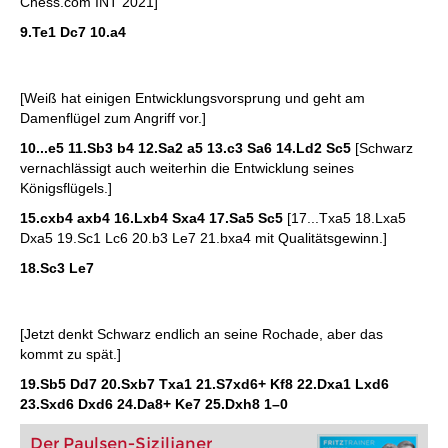
Chess.com INT 2021]
9.Te1 Dc7 10.a4
[Weiß hat einigen Entwicklungsvorsprung und geht am
Damenflügel zum Angriff vor.]
10...e5 11.Sb3 b4 12.Sa2 a5 13.c3 Sa6 14.Ld2 Sc5
[Schwarz
vernachlässigt auch weiterhin die Entwicklung seines
Königsflügels.]
15.cxb4 axb4 16.Lxb4 Sxa4 17.Sa5 Sc5
[17...Txa5 18.Lxa5
Dxa5 19.Sc1 Lc6 20.b3 Le7 21.bxa4 mit Qualitätsgewinn.]
18.Sc3 Le7
[Jetzt denkt Schwarz endlich an seine Rochade, aber das
kommt zu spät.]
19.Sb5 Dd7 20.Sxb7 Txa1 21.S7xd6+ Kf8 22.Dxa1 Lxd6
23.Sxd6 Dxd6 24.Da8+ Ke7 25.Dxh8
1–0
Der Paulsen-Sizilianer