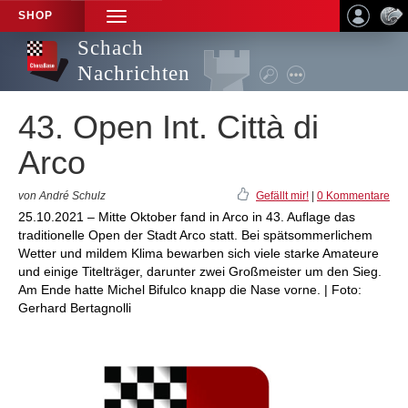
SHOP
TOGGLE
NAVIGATION
Schach
Nachrichten
43. Open Int. Città di
Arco
von André Schulz
Gefällt mir!
|
0 Kommentare
25.10.2021 – Mitte Oktober fand in Arco in 43. Auflage das
traditionelle Open der Stadt Arco statt. Bei spätsommerlichem
Wetter und mildem Klima bewarben sich viele starke Amateure
und einige Titelträger, darunter zwei Großmeister um den Sieg.
Am Ende hatte Michel Bifulco knapp die Nase vorne. | Foto:
Gerhard Bertagnolli