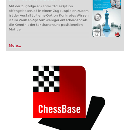
Mit der Zugfolge e6/a6 wird die Option
offengelassen, d5 in einem Zug zu spielen, zudem
ist der Ausfall Lb4 eine Option. Konkretes Wissen
ist im Paulsen-System weniger entscheidend als
die Kenntnis der taktischen und positionellen
Motive.
Mehr...