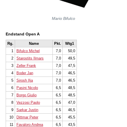
Mario Bifulco
Endstand Open A
Rg.
Name
Pkt.
Wtg1
1
Bifulco Michel
7,0
50,0
2
Starostits Ilmars
7,0
49,5
3
Zeller Frank
7,0
47,5
4
Boder Jan
7,0
46,5
5
Sirosh Ilja
7,0
46,5
6
Pasini Nicolo
6,5
48,5
7
Borgo Giulio
6,5
48,5
8
Vezzosi Paolo
6,5
47,0
9
Sarkar Justin
6,5
46,5
10
Dittmar Peter
6,5
45,5
11
Favaloro Andrea
6,5
43,5