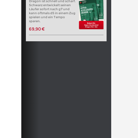
Dragon ist schnell und scharf.
Schwarz entwickelt seinen
Läufer sofort nach g7 und
kann oftmals d5 in einem Zug
spielen und ein Tempo
sparen.
69,90 €