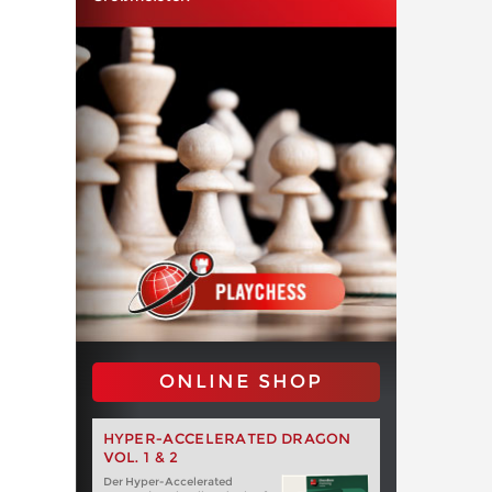
ONLINE SHOP
HYPER-ACCELERATED DRAGON
VOL. 1 & 2
Der Hyper-Accelerated