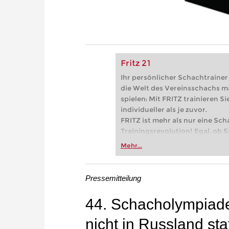
Fritz 21
Ihr persönlicher Schachtrainer -
die Welt des Vereinsschachs m
spielen: Mit FRITZ trainieren Sie
individueller als je zuvor.
FRITZ ist mehr als nur eine Sch
Trainingsrevolution! Egal, ob Si
Vereinsschachs machen oder ber
Mehr...
FRITZ trainieren Sie effizienter,
zuvor.
Pressemitteilung
44. Schacholympiad
nicht in Russland sta