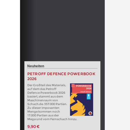
Neuheiten
PETROFF DEFENCE POWERBOOK
2026
Der Großteil des Materials,
auf dem das Petroff
Defence Powerbook 2026
basiert, stammt aus dem
Maschinenraum von
Schach.de: 357.000 Partien.
Zu dieser imposanten
Menge kommen noch
17.000 Partien aus der
Mega und vom Fernschach hinzu.
9,90 €