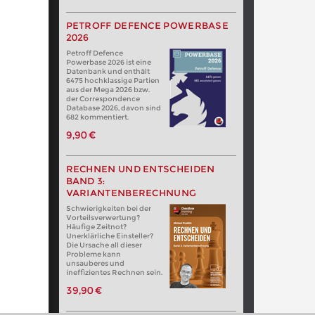
PETROFF DEFENCE POWERBASE
2026
Petroff Defence
Powerbase 2026 ist eine
Datenbank und enthält
6475 hochklassige Partien
aus der Mega 2026 bzw.
der Correspondence
Database 2026, davon sind
682 kommentiert.
9,90 €
RECHNEN UND ENTSCHEIDEN
BAND 3:
VARIANTENBERECHNUNG
Schwierigkeiten bei der
Vorteilsverwertung?
Häufige Zeitnot?
Unerklärliche Einsteller?
Die Ursache all dieser
Probleme kann
unsauberes und
ineffizientes Rechnen sein.
39,90 €