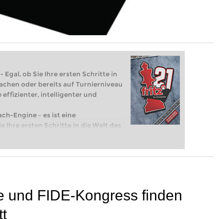
 Egal, ob Sie Ihre ersten Schritte in
achen oder bereits auf Turnierniveau
 effizienter, intelligenter und
ach-Engine – es ist eine
e Ihre ersten Schritte in die Welt des
eits auf Turnierniveau spielen: Mit
 intelligenter und individueller als je
e und FIDE-Kongress finden
tt