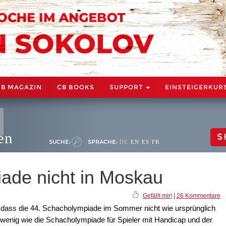
CB MAGAZIN
CB BOOKS
SUPPORT
EINSTEIGERKUR
en
S
SUCHE:
SPRACHE:
DE
EN
ES
FR
ade nicht in Moskau
Gefällt mir!
|
26 Kommentare
t, dass die 44. Schacholympiade im Sommer nicht wie ursprünglich
 wenig wie die Schacholympiade für Spieler mit Handicap und der