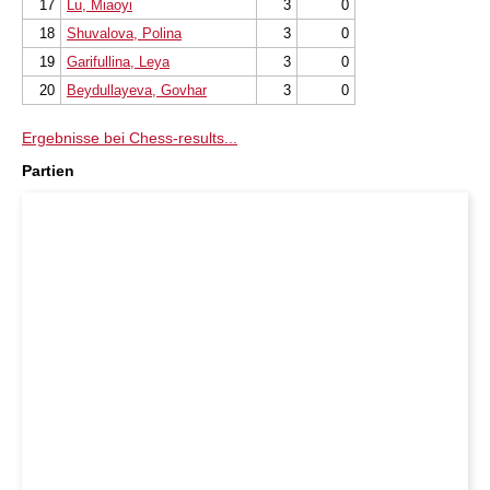
17
Lu, Miaoyi
3
0
18
Shuvalova, Polina
3
0
19
Garifullina, Leya
3
0
20
Beydullayeva, Govhar
3
0
Ergebnisse bei Chess-results...
Partien