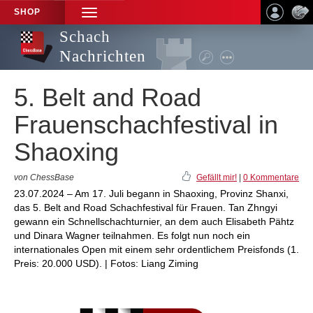
SHOP
TOGGLE
NAVIGATION
Schach
Nachrichten
5. Belt and Road
Frauenschachfestival in
Shaoxing
von ChessBase
Gefällt mir!
|
0 Kommentare
23.07.2024 – Am 17. Juli begann in Shaoxing, Provinz Shanxi,
das 5. Belt and Road Schachfestival für Frauen. Tan Zhngyi
gewann ein Schnellschachturnier, an dem auch Elisabeth Pähtz
und Dinara Wagner teilnahmen. Es folgt nun noch ein
internationales Open mit einem sehr ordentlichem Preisfonds (1.
Preis: 20.000 USD). | Fotos: Liang Ziming