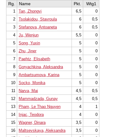
Rg.
Name
Pkt.
Wtg1
1
Tan, Zhongyi
6,5
0
2
Tsolakidou, Stavroula
6
0,5
3
Stefanova, Antoaneta
6
0,5
4
Ju, Wenjun
5,5
0
5
Song, Yuxin
5
0
6
Zhu, Jiner
5
0
7
Paehtz, Elisabeth
5
0
8
Goryachkina, Aleksandra
5
0
9
Ambartsumova, Karina
5
0
10
Socko, Monika
5
0
11
Narva, Mai
4,5
0,5
12
Mammadzada, Gunay
4,5
0,5
13
Pham, Le Thao Nguyen
4
1
14
Injac, Teodora
4
0
15
Wagner, Dinara
3,5
0
16
Maltsevskaya, Aleksandra
3,5
0