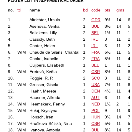
PLAYER LIST IN ALPHABETICAL ORDER
no.
ttl
name
bd
code
pts
gms
+
1.
Altrichter, Ursula
2
GDR
9½
14
6
2.
Asenova, Venka
1
BUL
8½
14
5
3.
Bollekens, Lilly
2
BEL
1½
11
1
4.
Cassidy, Beth
2
IRL
3
11
2
5.
Chater, Helen
1
IRL
3
11
2
6.
WIM
Chaudé de Silans, Chantal
1
FRA
6½
11
5
7.
Choko, Isabelle
2
FRA
5½
11
4
8.
Cuijpers, Elisabeth
1
BEL
1
11
1
9.
WIM
Eretová, Květa
2
CSR
8½
11
8
10.
Foggie, R. P.
2
SCO
3
11
2
11.
WIM
Gresser, Gisela
1
USA
7½
11
6
12.
Haahr, Merete
2
DEN
4½
11
4
13.
Hausner, Alfreda
1
AUT
6
11
4
14.
WIM
Heemskerk, Fenny
1
NED
1½
2
1
15.
WIM
Hołuj, Krystyna
1
POL
9
11
9
16.
Hönsch, Irén
1
HUN
9½
14
7
17.
WIM
Hrušková-Bělská, Nina
1
CSR
5½
11
5
18.
WIM
Ivanova, Antonia
2
BUL
8½
14
5