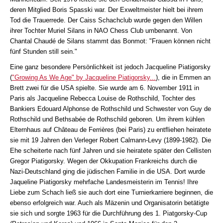
deren Mitglied Boris Spasski war. Der Exweltmeister hielt bei ihrem
Tod die Trauerrede. Der Caiss Schachclub wurde gegen den Willen
ihrer Tochter Muriel Silans in NAO Chess Club umbenannt. Von
Chantal Chaudé de Silans stammt das Bonmot: "Frauen können nicht
fünf Stunden still sein."
Eine ganz besondere Persönlichkeit ist jedoch Jacqueline Piatigorsky
(
"Growing As We Age" by Jacqueline Piatigorsky...
), die in Emmen an
Brett zwei für die USA spielte. Sie wurde am 6. November 1911 in
Paris als Jacqueline Rebecca Louise de Rothschild, Tochter des
Bankiers Edouard Alphonse de Rothschild und Schwester von Guy de
Rothschild und Bethsabée de Rothschild geboren. Um ihrem kühlen
Elternhaus auf Château de Ferrières (bei Paris) zu entfliehen heiratete
sie mit 19 Jahren den Verleger Robert Calmann-Levy (1899-1982). Die
Ehe scheiterte nach fünf Jahren und sie heiratete später den Cellisten
Gregor Piatigorsky. Wegen der Okkupation Frankreichs durch die
Nazi-Deutschland ging die jüdischen Familie in die USA. Dort wurde
Jaqueline Piatigorsky mehrfache Landesmeisterin im Tennis! Ihre
Liebe zum Schach ließ sie auch dort eine Turnierkarriere beginnen, die
ebenso erfolgreich war. Auch als Mäzenin und Organisatorin betätigte
sie sich und sorgte 1963 für die Durchführung des 1. Piatgorsky-Cup