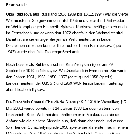
Erste wurde.
Olga Rubtsova aus Russland (20.8.1909 bis 13.12.1994) war die vierte
Weltmeisterin. Sie gewann den Titel 1956 und verlor ihn 1958 wieder
im Wettkampf gegen Elisabeth Bykova. Rubtsova betätigte sich auch
im Fernschach und gewann dort 1972 ebenfalls den Weltmeistertitel.
Damit ist sie die einzige, die jemals Weltmeistertitel in beiden
Disziplinen erreichen konnte. Ihre Tochter Elena Fatalibekova (geb.
1947) wurde ebenfalls Frauengroßmeisterin.
Noch besser als Rubtsova schnitt Kira Zvorykina (geb. am 29.
September 1919 in Nikolayev, Weißrussland) in Emmen ab. Sie war in
den Jahren 1951, 1953, 1956, 1957 (geteilt) und 1958 (geteilt)
Landesmeisterin der UdSSR und 1959 WM-Herausforderin, unterlag
aber Elisabeth Bykova.
Die Französin Chantal Chaudé de Silans (* 9.3.1919 in Versailles; † 5.
Mai 2001) wurde bereits mit 14 Jahren 1933 Landesmeisterin von
Frankreich. Beim Weltmeisterschaftsturnier in Moskau sah sie am
Anfang wie die sichere Siegerin aus, ließ dann aber nach und wurde
5.-7. bei der Schacholympiade 1950 spielte sie als erste Frau in einem
Männerteam. Seit 1970 leitete sie den Schachclub Caissa in Paris,