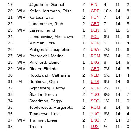
19.
Jägerhorn, Gunnel
2
FIN
4
11
2
20.
WIM
Keller-Herrmann, Edith
1
GDR
10½
14
8
21.
WIM
Kertész, Éva
2
HUN
7
14
3
22.
Landmesser, Ruth
2
GER
7
14
5
23.
WIM
Larsen, Ingrid
1
DEN
6
11
5
24.
Litmanowicz, Mirosława
2
POL
6½
11
6
25.
Mølman, Tora
1
NOR
5
11
4
26.
Piatigorski, Jacqueline
2
USA
7½
11
6
27.
WIM
Pogorevici, Marina
1
ROM
8½
14
6
28.
WIM
Pritchard, Elaine
1
ENG
8
14
6
29.
WIM
Rinder, Elfriede
1
GER
7½
14
5
30.
Roodzandt, Catharina
2
NED
6½
14
4
31.
IM
Rubtsova, Olga
1
URS
9½
14
6
32.
Skjønsberg, Carthy
2
NOR
2½
11
1
33.
Štadler, Tereza
2
YUG
9½
14
7
34.
Steedman, Peggy
1
SCO
1½
11
0
35.
Teodorescu, Margareta
2
ROM
9
14
6
36.
Timofeeva, Lidia
1
YUG
6½
14
4
37.
WIM
Tranmer, Eileen
2
ENG
7
14
3
38.
Tresch
1
LUX
½
11
0