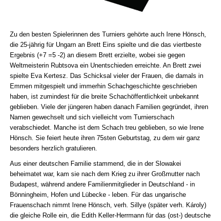
Zu den besten Spielerinnen des Turniers gehörte auch Irene Hönsch,
die 25-jährig für Ungarn an Brett Eins spielte und die das viertbeste
Ergebnis (+7 =5 -2) an diesem Brett erzielte, wobei sie gegen
Weltmeisterin Rubtsova ein Unentschieden erreichte. An Brett zwei
spielte Eva Kertesz. Das Schicksal vieler der Frauen, die damals in
Emmen mitgespielt und immerhin Schachgeschichte geschrieben
haben, ist zumindest für die breite Schachöffentlichkeit unbekannt
geblieben. Viele der jüngeren haben danach Familien gegründet, ihren
Namen gewechselt und sich vielleicht vom Turnierschach
verabschiedet. Manche ist dem Schach treu geblieben, so wie Irene
Hönsch. Sie feiert heute ihren 75sten Geburtstag, zu dem wir ganz
besonders herzlich gratulieren.
Aus einer deutschen Familie stammend, die in der Slowakei
beheimatet war, kam sie nach dem Krieg zu ihrer Großmutter nach
Budapest, während andere Familienmitglieder in Deutschland - in
Bönningheim, Hofen und Lübecke - leben. Für das ungarische
Frauenschach nimmt Irene Hönsch, verh. Sillye (später verh. Károly)
die gleiche Rolle ein, die Edith Keller-Herrmann für das (ost-) deutsche