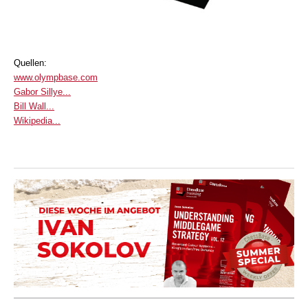
Quellen:
www.olympbase.com
Gabor Sillye...
Bill Wall...
Wikipedia...