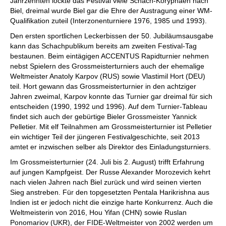
Jahrzehnten lockte das Festival viele Schach-Koryphäen nach
Biel, dreimal wurde Biel gar die Ehre der Austragung einer WM-
Qualifikation zuteil (Interzonenturniere 1976, 1985 und 1993).
Den ersten sportlichen Leckerbissen der 50. Jubiläumsausgabe
kann das Schachpublikum bereits am zweiten Festival-Tag
bestaunen. Beim eintägigen ACCENTUS Rapidturnier nehmen
nebst Spielern des Grossmeisterturniers auch der ehemalige
Weltmeister Anatoly Karpov (RUS) sowie Vlastimil Hort (DEU)
teil. Hort gewann das Grossmeisterturnier in den achtziger
Jahren zweimal, Karpov konnte das Turnier gar dreimal für sich
entscheiden (1990, 1992 und 1996). Auf dem Turnier-Tableau
findet sich auch der gebürtige Bieler Grossmeister Yannick
Pelletier. Mit elf Teilnahmen am Grossmeisterturnier ist Pelletier
ein wichtiger Teil der jüngeren Festivalgeschichte, seit 2013
amtet er inzwischen selber als Direktor des Einladungsturniers.
Im Grossmeisterturnier (24. Juli bis 2. August) trifft Erfahrung
auf jungen Kampfgeist. Der Russe Alexander Morozevich kehrt
nach vielen Jahren nach Biel zurück und wird seinen vierten
Sieg anstreben. Für den topgesetzten Pentala Harikrishna aus
Indien ist er jedoch nicht die einzige harte Konkurrenz. Auch die
Weltmeisterin von 2016, Hou Yifan (CHN) sowie Ruslan
Ponomariov (UKR), der FIDE-Weltmeister von 2002 werden um