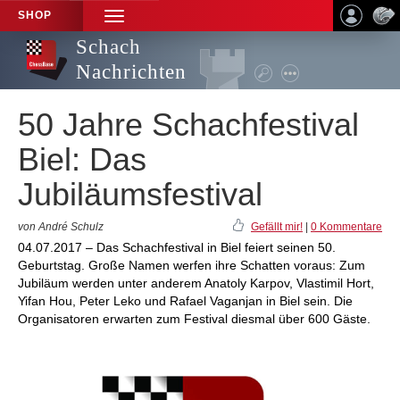
SHOP
TOGGLE
NAVIGATION
Schach
Nachrichten
50 Jahre Schachfestival
Biel: Das
Jubiläumsfestival
von André Schulz
Gefällt mir!
|
0 Kommentare
04.07.2017 – Das Schachfestival in Biel feiert seinen 50.
Geburtstag. Große Namen werfen ihre Schatten voraus: Zum
Jubiläum werden unter anderem Anatoly Karpov, Vlastimil Hort,
Yifan Hou, Peter Leko und Rafael Vaganjan in Biel sein. Die
Organisatoren erwarten zum Festival diesmal über 600 Gäste.