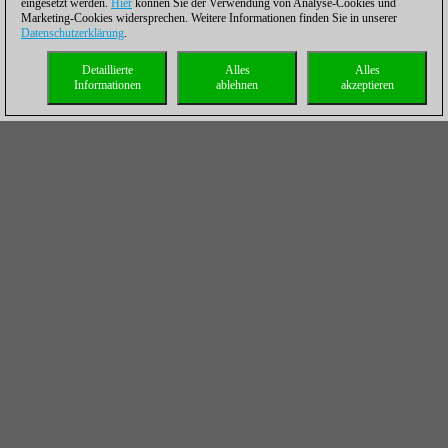
eingesetzt werden.
Hier
können Sie der Verwendung von Analyse-Cookies und
Marketing-Cookies widersprechen. Weitere Informationen finden Sie in unserer
Datenschutzerklärung
.
Detaillierte
Alles
Alles
Informationen
ablehnen
akzeptieren