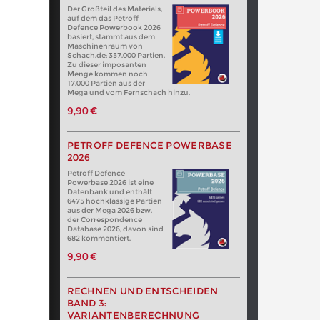
Der Großteil des Materials,
auf dem das Petroff
Defence Powerbook 2026
basiert, stammt aus dem
Maschinenraum von
Schach.de: 357.000 Partien.
Zu dieser imposanten
Menge kommen noch
17.000 Partien aus der
Mega und vom Fernschach hinzu.
9,90 €
PETROFF DEFENCE POWERBASE
2026
Petroff Defence
Powerbase 2026 ist eine
Datenbank und enthält
6475 hochklassige Partien
aus der Mega 2026 bzw.
der Correspondence
Database 2026, davon sind
682 kommentiert.
9,90 €
RECHNEN UND ENTSCHEIDEN
BAND 3:
VARIANTENBERECHNUNG