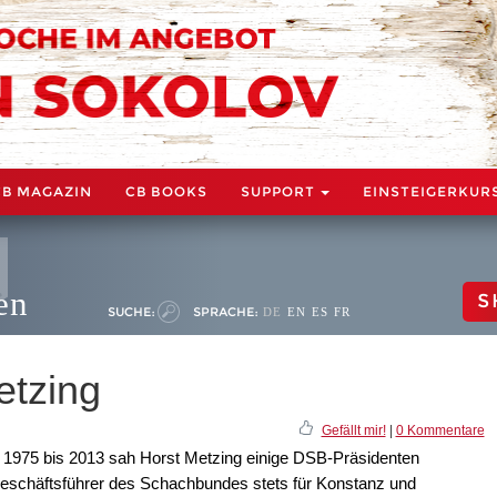
CB MAGAZIN
CB BOOKS
SUPPORT
EINSTEIGERKUR
en
S
SUCHE:
SPRACHE:
DE
EN
ES
FR
etzing
Gefällt mir!
|
0 Kommentare
n 1975 bis 2013 sah Horst Metzing einige DSB-Präsidenten
eschäftsführer des Schachbundes stets für Konstanz und