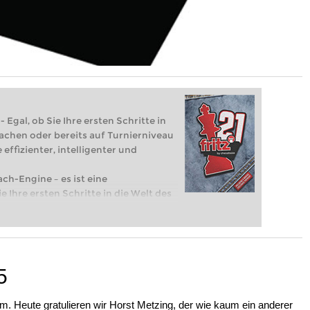
 Egal, ob Sie Ihre ersten Schritte in
achen oder bereits auf Turnierniveau
 effizienter, intelligenter und
ach-Engine – es ist eine
e Ihre ersten Schritte in die Welt des
eits auf Turnierniveau spielen: Mit
 intelligenter und individueller als je
5
r ihm. Heute gratulieren wir Horst Metzing, der wie kaum ein anderer