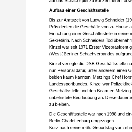
auf das Schachspiel zu konzentrieren, obwoh
Aufbau einer Geschäftsstelle
Bis zur Amtszeit von Ludwig Schneider (19
Präsidenten die Geschäfte von zu Hause a
Einrichtung einer Geschäftsstelle in seine
Sekretärin. Nach Schneiders Tod übernahm 
Kinzel war seit 1971 Erster Vizepräsident
(West-)Berliner Schachverbandes aufgrund 
Kinzel verlegte die DSB-Geschäftsstelle na
nun Personal dafür, unter anderem einen Ge
beiden kaum kannten. Metzings Chef Horst
Landessportbundes, Kinzel war Polizeidirekt
Geschäftsstelle und den Beamten Metzing -
unbefristete Beurlaubung an. Diese dauert
zu bleiben.
Die Geschäftsstelle war nach 1998 und ei
Berlin-Charlottenburg umgezogen.
Kurz nach seinem 65. Geburtstag vor zehn 