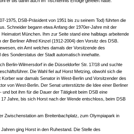
l er bis dahin auch im Tischtennis Erfolge gefeiert hatte.
07-1975, DSB-Präsident von 1951 bis zu seinem Tod) führten die
us. Schneider begann etwa Anfang der 1970er-Jahre mit der
m Heimatort München. Ihm zur Seite stand eine halbtags arbeitende
der Berliner Alfred Kinzel (1912-2004) den Vorsitz des DSB.
 gewesen, ein Amt welches damals der Vorsitzende des
des Sonderstatus der Stadt automatisch innehatte.
ch Berlin-Wilmersdorf in die Düsseldorfer Str. 17/18 und suchte
schäftsführer. Die Wahl fiel auf Horst Metzing, obwohl sich die
 Korber war damals Senator in West-Berlin und Vorsitzender des
or von West-Berlin. Der Senat unterstützte die Idee einer Berliner
 und bot ihm für die Dauer der Tätigkeit beim DSB eine
e 17 Jahre, bis sich Horst nach der Wende entschloss, beim DSB
ner Zwischenstation am Breitenbachplatz, zum Olympiapark in
Jahren ging Horst in den Ruhestand. Die Stelle des