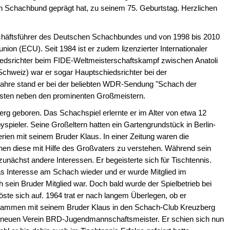
 Schachbund geprägt hat, zu seinem 75. Geburtstag. Herzlichen
chäftsführer des Deutschen Schachbundes und von 1998 bis 2010
on (ECU). Seit 1984 ist er zudem lizenzierter Internationaler
iedsrichter beim FIDE-Weltmeisterschaftskampf zwischen Anatoli
chweiz) war er sogar Hauptschiedsrichter bei der
Jahre stand er bei der beliebten WDR-Sendung "Schach der
asten neben den prominenten Großmeistern.
erg geboren. Das Schachspiel erlernte er im Alter von etwa 12
pieler. Seine Großeltern hatten ein Gartengrundstück in Berlin-
rien mit seinem Bruder Klaus. In einer Zeitung waren die
en diese mit Hilfe des Großvaters zu verstehen. Während sein
zunächst andere Interessen. Er begeisterte sich für Tischtennis.
das Interesse am Schach wieder und er wurde Mitglied im
 sein Bruder Mitglied war. Doch bald wurde der Spielbetrieb bei
löste sich auf. 1964 trat er nach langem Überlegen, ob er
zusammen mit seinem Bruder Klaus in den Schach-Club Kreuzberg
em neuen Verein BRD-Jugendmannschaftsmeister. Er schien sich nun