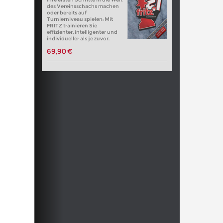
des Vereinsschachs machen
oder bereits auf
Turnierniveau spielen: Mit
FRITZ trainieren Sie
effizienter, intelligenter und
individueller als je zuvor.
69,90 €