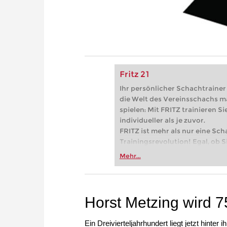
Fritz 21
Ihr persönlicher Schachtrainer -
die Welt des Vereinsschachs m
spielen: Mit FRITZ trainieren Sie
individueller als je zuvor.
FRITZ ist mehr als nur eine Sch
Trainingsrevolution! Egal, ob Si
Vereinsschachs machen oder ber
Mehr...
FRITZ trainieren Sie effizienter,
zuvor.
Horst Metzing wird 7
Ein Dreivierteljahrhundert liegt jetzt hinte