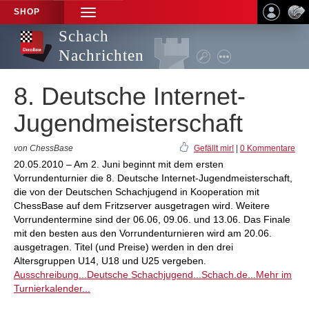
SHOP
TOGGLE
NAVIGATION
Schach
Nachrichten
8. Deutsche Internet-
Jugendmeisterschaft
von ChessBase
Gefällt mir!
|
0 Kommentare
20.05.2010 – Am 2. Juni beginnt mit dem ersten
Vorrundenturnier die 8. Deutsche Internet-Jugendmeisterschaft,
die von der Deutschen Schachjugend in Kooperation mit
ChessBase auf dem Fritzserver ausgetragen wird. Weitere
Vorrundentermine sind der 06.06, 09.06. und 13.06. Das Finale
mit den besten aus den Vorrundenturnieren wird am 20.06.
ausgetragen. Titel (und Preise) werden in den drei
Altersgruppen U14, U18 und U25 vergeben.
Ausschreibung...
Deutsche Schachjugend...
Schach.de...
Mehr im
Turnierkalender...