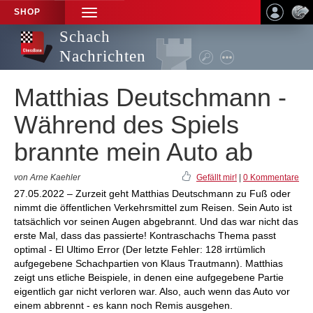
SHOP
TOGGLE
NAVIGATION
Schach
Nachrichten
Matthias Deutschmann -
Während des Spiels
brannte mein Auto ab
von Arne Kaehler
Gefällt mir!
|
0 Kommentare
27.05.2022 – Zurzeit geht Matthias Deutschmann zu Fuß oder
nimmt die öffentlichen Verkehrsmittel zum Reisen. Sein Auto ist
tatsächlich vor seinen Augen abgebrannt. Und das war nicht das
erste Mal, dass das passierte! Kontraschachs Thema passt
optimal - El Ultimo Error (Der letzte Fehler: 128 irrtümlich
aufgegebene Schachpartien von Klaus Trautmann). Matthias
zeigt uns etliche Beispiele, in denen eine aufgegebene Partie
eigentlich gar nicht verloren war. Also, auch wenn das Auto vor
einem abbrennt - es kann noch Remis ausgehen.