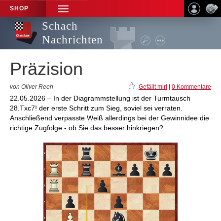
SHOP
TOGGLE
NAVIGATION
Schach
Nachrichten
Präzision
von Oliver Reeh
Gefällt mir!
|
0 Kommentare
22.05.2026 – In der Diagrammstellung ist der Turmtausch
28.Txc7! der erste Schritt zum Sieg, soviel sei verraten.
Anschließend verpasste Weiß allerdings bei der Gewinnidee die
richtige Zugfolge - ob Sie das besser hinkriegen?