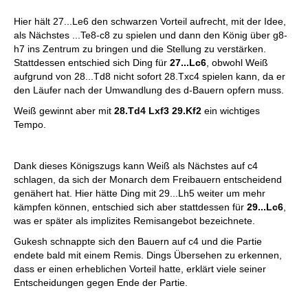
Hier hält 27...Le6 den schwarzen Vorteil aufrecht, mit der Idee,
als Nächstes ...Te8-c8 zu spielen und dann den König über g8-
h7 ins Zentrum zu bringen und die Stellung zu verstärken.
Stattdessen entschied sich Ding für
27...Lc6
, obwohl Weiß
aufgrund von 28...Td8 nicht sofort 28.Txc4 spielen kann, da er
den Läufer nach der Umwandlung des d-Bauern opfern muss.
Weiß gewinnt aber mit
28.Td4 Lxf3 29.Kf2
ein wichtiges
Tempo.
Dank dieses Königszugs kann Weiß als Nächstes auf c4
schlagen, da sich der Monarch dem Freibauern entscheidend
genähert hat. Hier hätte Ding mit 29...Lh5 weiter um mehr
kämpfen können, entschied sich aber stattdessen für
29...Lc6
,
was er später als implizites Remisangebot bezeichnete.
Gukesh schnappte sich den Bauern auf c4 und die Partie
endete bald mit einem Remis. Dings Übersehen zu erkennen,
dass er einen erheblichen Vorteil hatte, erklärt viele seiner
Entscheidungen gegen Ende der Partie.