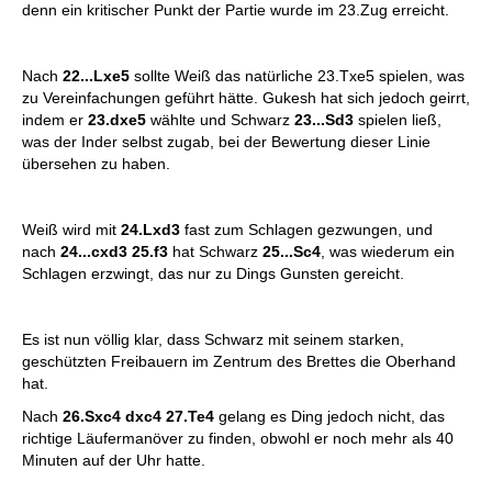
denn ein kritischer Punkt der Partie wurde im 23.Zug erreicht.
Nach
22...Lxe5
sollte Weiß das natürliche 23.Txe5 spielen, was
zu Vereinfachungen geführt hätte. Gukesh hat sich jedoch geirrt,
indem er
23.dxe5
wählte und Schwarz
23...Sd3
spielen ließ,
was der Inder selbst zugab, bei der Bewertung dieser Linie
übersehen zu haben.
Weiß wird mit
24.Lxd3
fast zum Schlagen gezwungen, und
nach
24...cxd3 25.f3
hat Schwarz
25...Sc4
, was wiederum ein
Schlagen erzwingt, das nur zu Dings Gunsten gereicht.
Es ist nun völlig klar, dass Schwarz mit seinem starken,
geschützten Freibauern im Zentrum des Brettes die Oberhand
hat.
Nach
26.Sxc4 dxc4 27.Te4
gelang es Ding jedoch nicht, das
richtige Läufermanöver zu finden, obwohl er noch mehr als 40
Minuten auf der Uhr hatte.