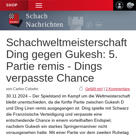
SHOP
TOGGLE
NAVIGATION
Schach
Nachrichten
Schachweltmeisterschaft
Ding gegen Gukesh: 5.
Partie remis - Dings
verpasste Chance
von Carlos Colodro
Gefällt mir!
|
2 Kommentare
30.11.2024 – Der Spielstand im Kampf um die Weltmeisterschaft
bleibt unentschieden, da die fünfte Partie zwischen Gukesh D
und Ding Liren remis ausgegangen ist. Ding spielte mit Schwarz
die Französische Verteidigung und verpasste eine
entscheidende Chance in einem vorteilhaften Endspiel,
nachdem Gukesh ein starkes Springermanöver nicht
vorausgesehen hatte. Mit einer Partie vor dem zweiten Ruhetag