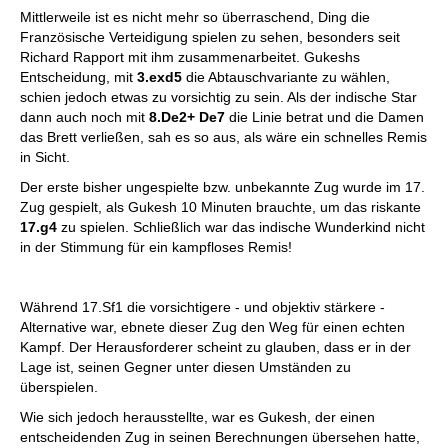
Mittlerweile ist es nicht mehr so überraschend, Ding die
Französische Verteidigung spielen zu sehen, besonders seit
Richard Rapport mit ihm zusammenarbeitet. Gukeshs
Entscheidung, mit
3.exd5
die Abtauschvariante zu wählen,
schien jedoch etwas zu vorsichtig zu sein. Als der indische Star
dann auch noch mit
8.De2+ De7
die Linie betrat und die Damen
das Brett verließen, sah es so aus, als wäre ein schnelles Remis
in Sicht.
Der erste bisher ungespielte bzw. unbekannte Zug wurde im 17.
Zug gespielt, als Gukesh 10 Minuten brauchte, um das riskante
17.g4
zu spielen. Schließlich war das indische Wunderkind nicht
in der Stimmung für ein kampfloses Remis!
Während 17.Sf1 die vorsichtigere - und objektiv stärkere -
Alternative war, ebnete dieser Zug den Weg für einen echten
Kampf. Der Herausforderer scheint zu glauben, dass er in der
Lage ist, seinen Gegner unter diesen Umständen zu
überspielen.
Wie sich jedoch herausstellte, war es Gukesh, der einen
entscheidenden Zug in seinen Berechnungen übersehen hatte,