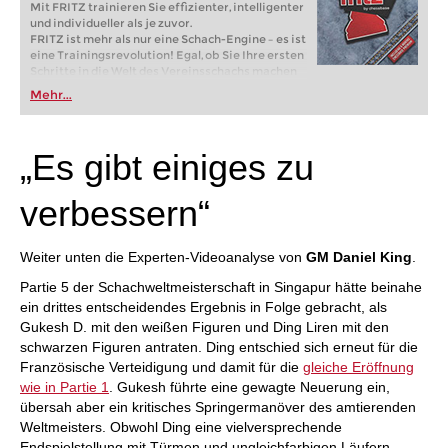
Mit FRITZ trainieren Sie effizienter, intelligenter
und individueller als je zuvor.
FRITZ ist mehr als nur eine Schach-Engine – es ist
eine Trainingsrevolution! Egal, ob Sie Ihre ersten
Schritte in die Welt des Vereinsschachs machen
oder bereits auf Turnierniveau spielen: Mit
Mehr...
FRITZ trainieren Sie effizienter, intelligenter und
individueller als je zuvor.
„Es gibt einiges zu
verbessern“
Weiter unten die Experten-Videoanalyse von
GM Daniel King
.
Partie 5 der Schachweltmeisterschaft in Singapur hätte beinahe
ein drittes entscheidendes Ergebnis in Folge gebracht, als
Gukesh D. mit den weißen Figuren und Ding Liren mit den
schwarzen Figuren antraten. Ding entschied sich erneut für die
Französische Verteidigung und damit für die
gleiche Eröffnung
wie in Partie 1
. Gukesh führte eine gewagte Neuerung ein,
übersah aber ein kritisches Springermanöver des amtierenden
Weltmeisters. Obwohl Ding eine vielversprechende
Endspielstellung mit Türmen und ungleichfarbigen Läufern