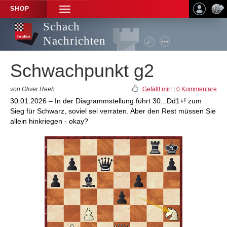
SHOP
TOGGLE
NAVIGATION
Schach
Nachrichten
Schwachpunkt g2
von Oliver Reeh
Gefällt mir!
|
0 Kommentare
30.01.2026 – In der Diagrammstellung führt 30...Dd1+! zum
Sieg für Schwarz, soviel sei verraten. Aber den Rest müssen Sie
allein hinkriegen - okay?