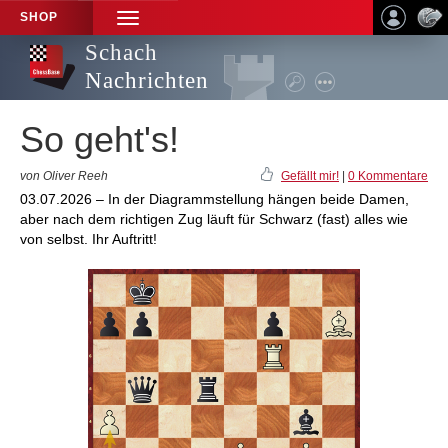
SHOP
TOGGLE
NAVIGATION
Schach
Nachrichten
So geht's!
von Oliver Reeh
Gefällt mir!
|
0 Kommentare
03.07.2026 – In der Diagrammstellung hängen beide Damen,
aber nach dem richtigen Zug läuft für Schwarz (fast) alles wie
von selbst. Ihr Auftritt!