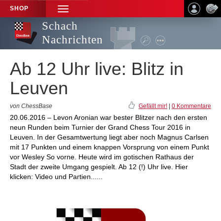
SHOP
TOGGLE
NAVIGATION
Schach
Nachrichten
Ab 12 Uhr live: Blitz in
Leuven
von ChessBase
Gefällt mir!
|
0 Kommentare
20.06.2016 – Levon Aronian war bester Blitzer nach den ersten
neun Runden beim Turnier der Grand Chess Tour 2016 in
Leuven. In der Gesamtwertung liegt aber noch Magnus Carlsen
mit 17 Punkten und einem knappen Vorsprung von einem Punkt
vor Wesley So vorne. Heute wird im gotischen Rathaus der
Stadt der zweite Umgang gespielt. Ab 12 (!) Uhr live. Hier
klicken: Video und Partien......