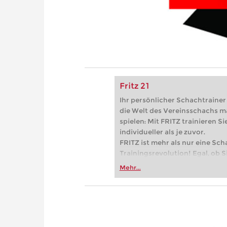
Fritz 21
Ihr persönlicher Schachtrainer -
die Welt des Vereinsschachs m
spielen: Mit FRITZ trainieren Sie
individueller als je zuvor.
FRITZ ist mehr als nur eine Sch
Trainingsrevolution! Egal, ob Si
Vereinsschachs machen oder ber
Mehr...
FRITZ trainieren Sie effizienter,
zuvor.