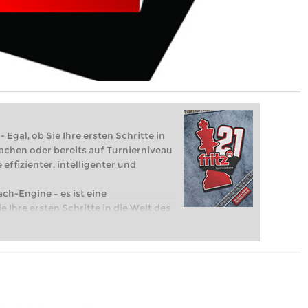
 Egal, ob Sie Ihre ersten Schritte in
achen oder bereits auf Turnierniveau
 effizienter, intelligenter und
ach-Engine – es ist eine
e Ihre ersten Schritte in die Welt des
eits auf Turnierniveau spielen: Mit
 intelligenter und individueller als je