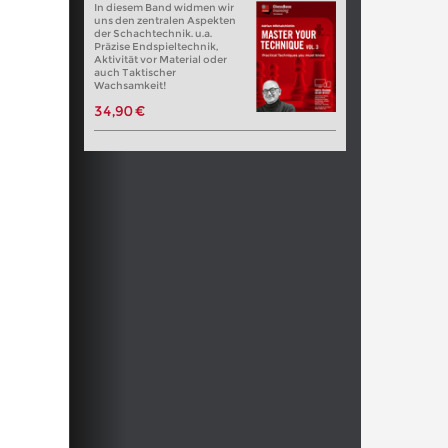
In diesem Band widmen wir
uns den zentralen Aspekten
der Schachtechnik. u.a.
Präzise Endspieltechnik,
Aktivität vor Material oder
auch Taktischer
Wachsamkeit!
34,90 €