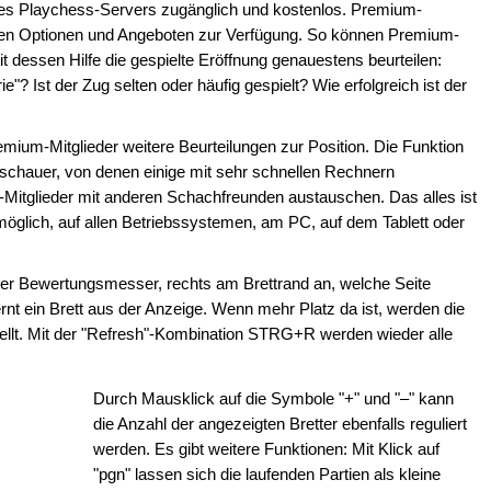
 des Playchess-Servers zugänglich und kostenlos. Premium-
chen Optionen und Angeboten zur Verfügung. So können Premium-
t dessen Hilfe die gespielte Eröffnung genauestens beurteilen:
ie"? Ist der Zug selten oder häufig gespielt? Wie erfolgreich ist der
mium-Mitglieder weitere Beurteilungen zur Position. Die Funktion
uschauer, von denen einige mit sehr schnellen Rechnern
Mitglieder mit anderen Schachfreunden austauschen. Das alles ist
glich, auf allen Betriebssystemen, am PC, auf dem Tablett oder
 der Bewertungsmesser, rechts am Brettrand an, welche Seite
ernt ein Brett aus der Anzeige. Wenn mehr Platz da ist, werden die
tellt. Mit der "Refresh"-Kombination STRG+R werden wieder alle
Durch Mausklick auf die Symbole "+" und "–" kann
die Anzahl der angezeigten Bretter ebenfalls reguliert
werden. Es gibt weitere Funktionen: Mit Klick auf
"pgn" lassen sich die laufenden Partien als kleine