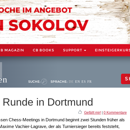
CB MAGAZIN
CB BOOKS
SUPPORT
EINSTEIGERKUR
en
S
SUCHE:
SPRACHE:
DE
EN
ES
FR
e Runde in Dortmund
Gefällt mir!
|
0 Kommentare
ssen Chess-Meetings in Dortmund beginnt zwei Stunden früher als
xime Vachier-Lagrave, der als Turniersieger bereits feststeht,